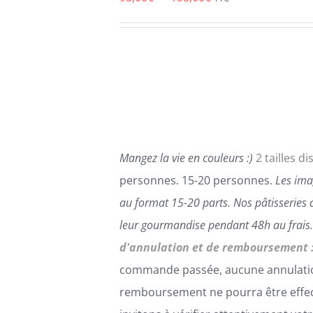
PLUSIEURS
de
VARIATIONS.
LES
prix :
OPTIONS
95,00€
PEUVENT
ÊTRE
à
CHOISIES
158,00€
SUR
LA
PAGE
Mangez la vie en couleurs :)
2 tailles di
DU
PRODUIT
personnes. 15-20 personnes.
Les ima
au format 15-20 parts.
Nos pâtisseries 
leur gourmandise pendant 48h au frais
d'annulation et de remboursement 
commande passée, aucune annulati
remboursement ne pourra être effe