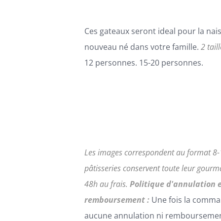
SUR
LA
PAGE
Ces gateaux seront ideal pour la nai
DU
PRODUIT
nouveau né dans votre famille.
2 tail
12 personnes. 15-20 personnes.
Les images correspondent au format 8-
pâtisseries conservent toute leur gour
48h au frais.
Politique d'annulation 
remboursement :
Une fois la comma
aucune annulation ni remboursemen