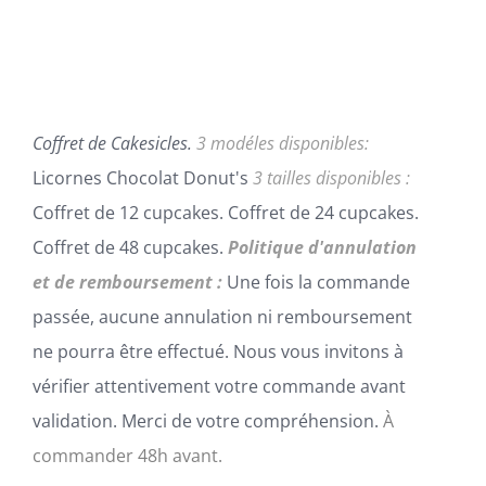
ÊTRE
à
CHOISIES
SUR
288,00€
LA
PAGE
DU
Coffret de Cakesicles.
3 modéles disponibles:
PRODUIT
Licornes Chocolat Donut's
3 tailles disponibles :
Coffret de 12 cupcakes. Coffret de 24 cupcakes.
Coffret de 48 cupcakes.
Politique d'annulation
et de remboursement :
Une fois la commande
passée, aucune annulation ni remboursement
ne pourra être effectué. Nous vous invitons à
vérifier attentivement votre commande avant
validation. Merci de votre compréhension.
À
commander 48h avant.