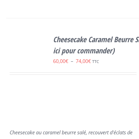
SELECT
CE
OPTIONS
/
Cheesecake Caramel Beurre Sa
PRODUIT
DÉTAILS
A
ici pour commander)
PLUSIEURS
Plage
60,00
€
–
74,00
€
VARIATIONS.
TTC
LES
de
OPTIONS
prix :
PEUVENT
ÊTRE
60,00€
CHOISIES
à
SUR
LA
74,00€
PAGE
DU
PRODUIT
Cheesecake au caramel beurre salé, recouvert d'éclats de