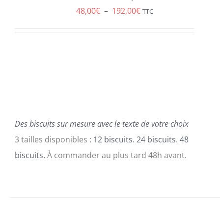
A
Plage
48,00
€
–
192,00
€
PLUSIEURS
TTC
VARIATIONS.
de
LES
prix :
OPTIONS
PEUVENT
48,00€
ÊTRE
à
CHOISIES
SUR
192,00€
LA
PAGE
DU
Des biscuits sur mesure avec le texte de votre choix
PRODUIT
3 tailles disponibles :
12 biscuits. 24 biscuits. 48
biscuits.
À commander au plus tard 48h avant.
SELECT