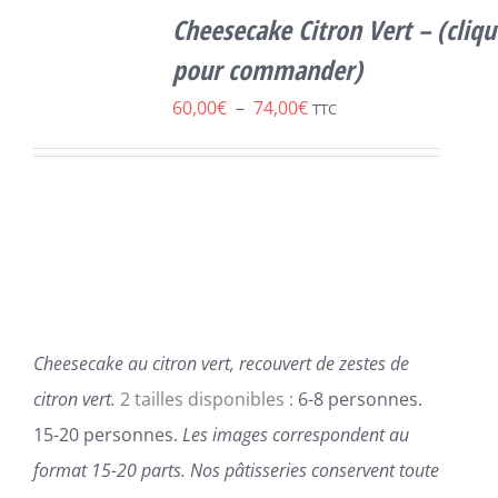
OPTIONS
Cheesecake Citron Vert – (clique
CE
/
DÉTAILS
PRODUIT
pour commander)
A
Plage
60,00
€
–
74,00
€
PLUSIEURS
TTC
VARIATIONS.
de
LES
prix :
OPTIONS
PEUVENT
60,00€
ÊTRE
à
CHOISIES
SUR
74,00€
LA
PAGE
DU
Cheesecake au citron vert, recouvert de zestes de
PRODUIT
citron vert.
2 tailles disponibles :
6-8 personnes.
15-20 personnes.
Les images correspondent au
format 15-20 parts.
Nos pâtisseries conservent toute