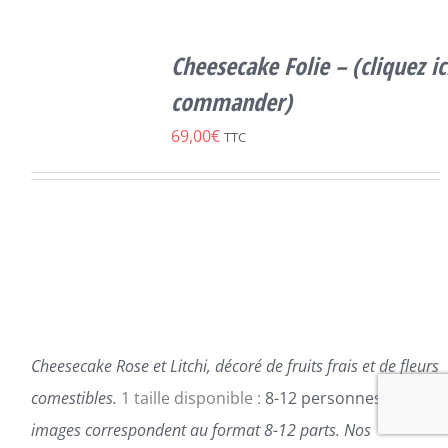
SELECT
CE
OPTIONS
/
Cheesecake Folie – (cliquez ic
PRODUIT
DÉTAILS
A
commander)
PLUSIEURS
69,00
€
VARIATIONS.
TTC
LES
OPTIONS
PEUVENT
ÊTRE
CHOISIES
SUR
LA
PAGE
DU
PRODUIT
Cheesecake Rose et Litchi, décoré de fruits frais et de fleurs
comestibles.
1 taille disponible :
8-12 personnes.
Les
images correspondent au format 8-12 parts.
Nos