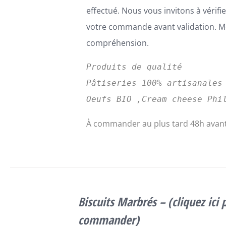
effectué. Nous vous invitons à vérifi
votre commande avant validation. Me
compréhension.
Produits de qualité
Pâtiseries 100% artisanales
Oeufs BIO ,Cream cheese Phi
À commander au plus tard 48h avant
SELECT
OPTIONS
Biscuits Marbrés – (cliquez ici 
CE
/
DÉTAILS
PRODUIT
commander)