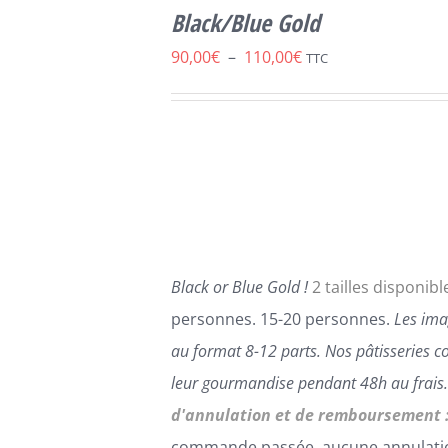
CE
OPTIONS
/
Black/Blue Gold
PRODUIT
DÉTAILS
A
Plage
90,00
€
–
110,00
€
TTC
PLUSIEURS
de
VARIATIONS.
LES
prix :
OPTIONS
90,00€
PEUVENT
ÊTRE
à
CHOISIES
110,00€
SUR
LA
PAGE
Black or Blue Gold !
2 tailles disponible
DU
PRODUIT
personnes. 15-20 personnes.
Les ima
au format 8-12 parts.
Nos pâtisseries c
leur gourmandise pendant 48h au frais
d'annulation et de remboursement 
commande passée, aucune annulati