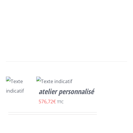
PLUSIEURS
VARIATIONS.
LES
OPTIONS
PEUVENT
ÊTRE
CHOISIES
SUR
LA
PAGE
DU
PRODUIT
atelier personnalisé
SELECT
576,72
€
TTC
OPTIONS
/
DÉTAILS