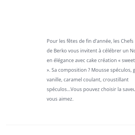
68,00€
OPTIONS
PEUVENT
à
ÊTRE
88,00€
CHOISIES
SUR
LA
Pour les fêtes de fin d’année, les Chefs
PAGE
DU
de Berko vous invitent à célébrer un N
PRODUIT
en élégance avec cake
création «
sweet
».
Sa composition ? Mous
se spéculos,
vanille,
caramel coulant, croustillant
spéculos...
Vous pouvez choisir la save
vous aimez.