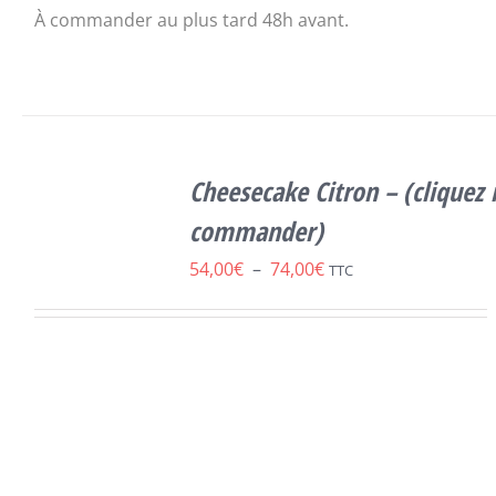
À commander au plus tard 48h avant.
SELECT
CE
OPTIONS
/
Cheesecake Citron – (cliquez 
PRODUIT
DÉTAILS
A
commander)
PLUSIEURS
Plage
54,00
€
–
74,00
€
VARIATIONS.
TTC
LES
de
OPTIONS
prix :
PEUVENT
ÊTRE
54,00€
CHOISIES
à
SUR
LA
74,00€
PAGE
DU