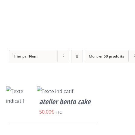
Trier par
Nom
Montrer
50 produits
atelier bento cake
SELECT
50,00
€
TTC
OPTIONS
CE
/
PRODUIT
DÉTAILS
A