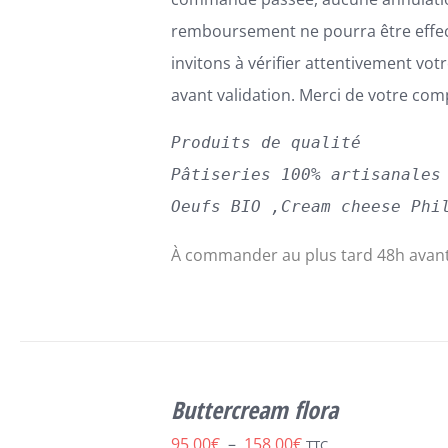
remboursement ne pourra être effe
invitons à vérifier attentivement v
avant validation. Merci de votre co
Produits de qualité
Pâtiseries 100% artisanales
Oeufs BIO ,Cream cheese Phi
À commander au plus tard 48h avant
SELECT
CE
OPTIONS
/
Buttercream flora
PRODUIT
DÉTAILS
A
Plage
95,00
€
–
158,00
€
TTC