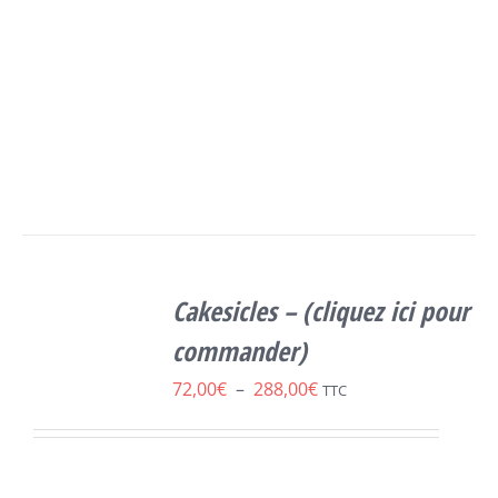
SELECT
OPTIONS
Cakesicles – (cliquez ici pour
CE
/
DÉTAILS
PRODUIT
commander)
A
Plage
72,00
€
–
288,00
€
PLUSIEURS
TTC
VARIATIONS.
de
LES
prix :
OPTIONS
PEUVENT
72,00€