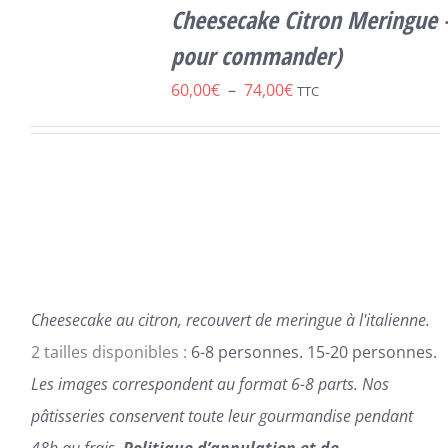
CE
OPTIONS
/
Cheesecake Citron Meringue – 
PRODUIT
DÉTAILS
A
pour commander)
PLUSIEURS
Plage
60,00
€
–
74,00
€
VARIATIONS.
TTC
LES
de
OPTIONS
prix :
PEUVENT
ÊTRE
60,00€
CHOISIES
à
SUR
LA
74,00€
PAGE
DU
PRODUIT
Cheesecake au citron, recouvert de meringue à l'italienne.
2 tailles disponibles :
6-8 personnes. 15-20 personnes.
Les images correspondent au format 6-8 parts.
Nos
pâtisseries conservent toute leur gourmandise pendant