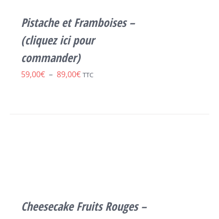
VARIATIONS.
LES
Pistache et Framboises –
OPTIONS
PEUVENT
(cliquez ici pour
ÊTRE
commander)
CHOISIES
SUR
Plage
59,00
€
–
89,00
€
TTC
LA
de
PAGE
DU
prix :
PRODUIT
59,00€
SELECT
à
OPTIONS
CE
/
89,00€
PRODUIT
DÉTAILS
A
PLUSIEURS
VARIATIONS.
LES
Cheesecake Fruits Rouges –
OPTIONS