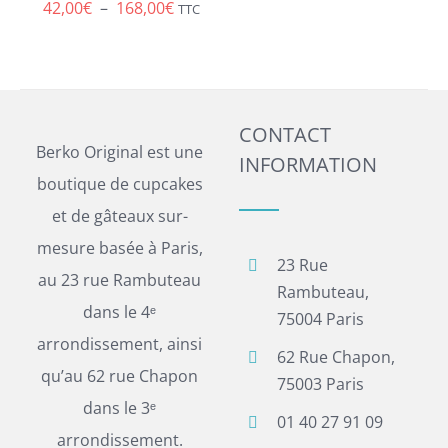
Plage
42,00
€
–
168,00
€
TTC
LA
de
PAGE
DU
prix :
PRODUIT
42,00€
CONTACT
à
Berko Original est une
INFORMATION
168,00€
boutique de cupcakes
et de gâteaux sur-
mesure basée à Paris,
23 Rue
au 23 rue Rambuteau
Rambuteau,
dans le 4ᵉ
75004 Paris
arrondissement, ainsi
62 Rue Chapon,
qu’au 62 rue Chapon
75003 Paris
dans le 3ᵉ
01 40 27 91 09
arrondissement.