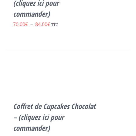
PEUVENT
(cliquez ici pour
ÊTRE
commander)
CHOISIES
SUR
Plage
70,00
€
–
84,00
€
TTC
LA
de
PAGE
DU
prix :
PRODUIT
70,00€
SELECT
à
OPTIONS
CE
/
84,00€
PRODUIT
DÉTAILS
A
PLUSIEURS
VARIATIONS.
LES
Coffret de Cupcakes Chocolat
OPTIONS
PEUVENT
– (cliquez ici pour
ÊTRE
commander)
CHOISIES
SUR