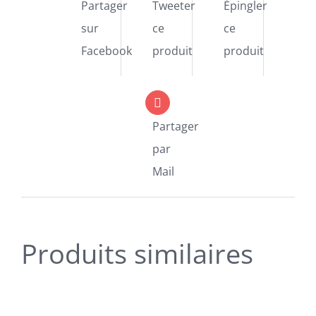
Partager
Tweeter
Épingler
sur
ce
ce
Facebook
produit
produit
Partager
par
Mail
Produits similaires
SELECT
OPTIONS
CE
/