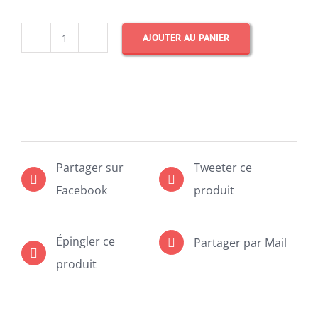
AJOUTER AU PANIER
quantité
de
Cheesecake
Citron
-
(cliquez
Partager sur
Tweeter ce
ici
Facebook
produit
pour
commander)
Épingler ce
Partager par Mail
produit