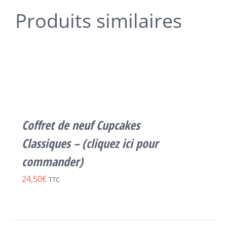
Produits similaires
SELECT
OPTIONS
CE
/
PRODUIT
DÉTAILS
A
PLUSIEURS
VARIATIONS.
LES
Coffret de neuf Cupcakes
OPTIONS
PEUVENT
Classiques – (cliquez ici pour
ÊTRE
commander)
CHOISIES
SUR
24,50
€
TTC
LA
PAGE
DU
PRODUIT