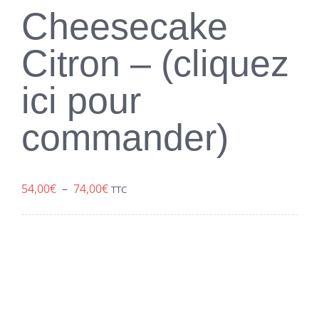
Cheesecake
Citron – (cliquez
ici pour
commander)
Plage
54,00
€
–
74,00
€
TTC
de
prix :
54,00€
à
74,00€