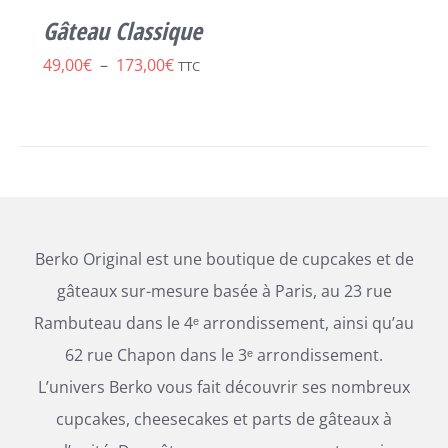
LES
Gâteau Classique
OPTIONS
PEUVENT
Plage
49,00
€
–
173,00
€
TTC
ÊTRE
de
CHOISIES
SUR
prix :
LA
49,00€
PAGE
DU
à
PRODUIT
173,00€
Berko Original est une boutique de cupcakes et de
gâteaux sur-mesure basée à Paris, au 23 rue
Rambuteau dans le 4ᵉ arrondissement, ainsi qu’au
62 rue Chapon dans le 3ᵉ arrondissement.
L’univers Berko vous fait découvrir ses nombreux
cupcakes, cheesecakes et parts de gâteaux à