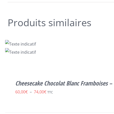
Produits similaires
SELECT
CE
OPTIONS
/
PRODUIT
DÉTAILS
A
PLUSIEURS
Cheesecake Chocolat Blanc Framboises – 
VARIATIONS.
LES
Plage
60,00
€
–
74,00
€
TTC
OPTIONS
de
PEUVENT
ÊTRE
prix :
CHOISIES