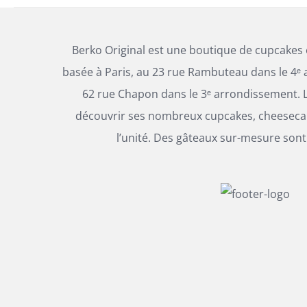
LA
PAGE
36,00€
DU
à
PRODUIT
Berko Original est une boutique de cupcakes
144,00€
basée à Paris, au 23 rue Rambuteau dans le 4ᵉ 
62 rue Chapon dans le 3ᵉ arrondissement. L
découvrir ses nombreux cupcakes, cheesecak
l’unité. Des gâteaux sur-mesure sont