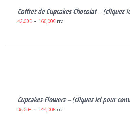
LES
Coffret de Cupcakes Chocolat – (cliquez
OPTIONS
PEUVENT
Plage
42,00
€
–
168,00
€
TTC
ÊTRE
CHOISIES
de
SUR
prix :
LA
PAGE
42,00€
DU
à
CE
PRODUIT
SELECT OPTIONS
/
DÉTAILS
PRODUIT
168,00€
A
PLUSIEURS
VARIATIONS.
LES
Cupcakes Flowers – (cliquez ici pour co
OPTIONS
PEUVENT
Plage
36,00
€
–
144,00
€
TTC
ÊTRE
CHOISIES
de
SUR
prix :