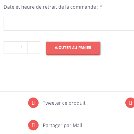
Date et heure de retrait de la commande :
*
AJOUTER AU PANIER
quantité
de
Cheesecake
Citron
Vert
-
Tweeter ce produit
(cliquez
ici
Partager par Mail
pour