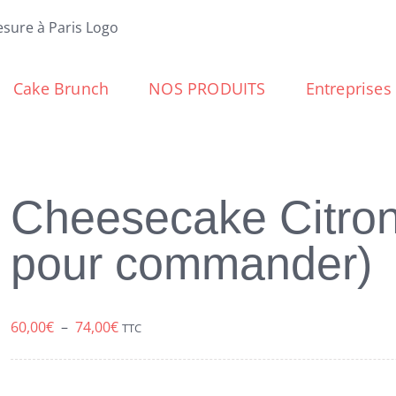
Cake Brunch
NOS PRODUITS
Entreprises
Cheesecake Citron 
pour commander)
Plage
60,00
€
–
74,00
€
TTC
de
prix :