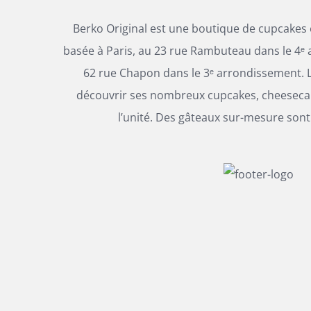
DU
à
PRODUIT
Berko Original est une boutique de cupcakes
74,00€
basée à Paris, au 23 rue Rambuteau dans le 4ᵉ 
62 rue Chapon dans le 3ᵉ arrondissement. L
découvrir ses nombreux cupcakes, cheesecak
l’unité. Des gâteaux sur-mesure sont