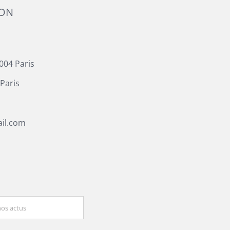
ION
004 Paris
Paris
il.com