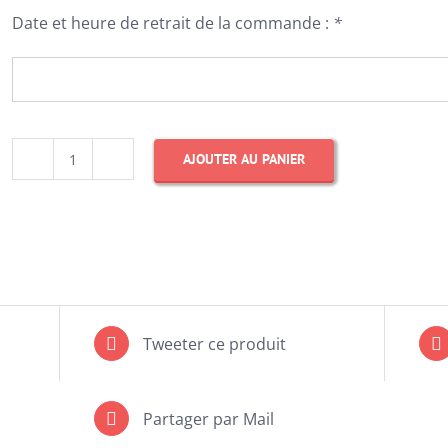
Date et heure de retrait de la commande :
*
AJOUTER AU PANIER
quantité
de
Cheesecake
Caramel
Beurre
Salé
Tweeter ce produit
-
(cliquez
Partager par Mail
ici