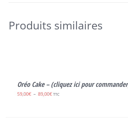
Produits similaires
CE
SELECT OPTIONS
/
DÉTAILS
PRODUIT
A
PLUSIEURS
VARIATIONS.
LES
Oréo Cake – (cliquez ici pour commander
OPTIONS
PEUVENT
Plage
59,00
€
–
89,00
€
TTC
ÊTRE
CHOISIES
de
SUR
prix :
LA
PAGE
59,00€
DU