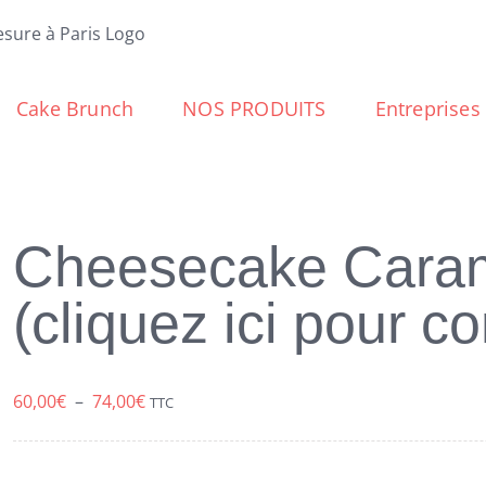
Cake Brunch
NOS PRODUITS
Entreprises
Cheesecake Caram
(cliquez ici pour 
Plage
60,00
€
–
74,00
€
TTC
de
prix :