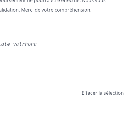
boursement ne pourra être effectué. Nous vous
alidation. Merci de votre compréhension.
late valrhona
Effacer la sélection