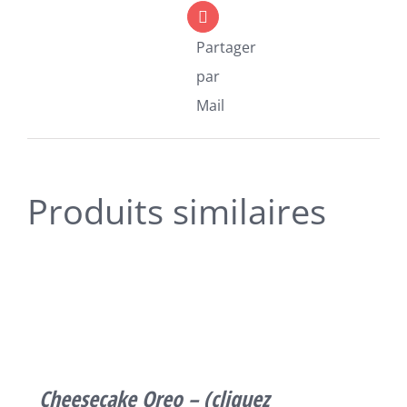
Partager
par
Mail
Produits similaires
SELECT
OPTIONS
CE
/
PRODUIT
DÉTAILS
A
PLUSIEURS
VARIATIONS.
LES
Cheesecake Oreo – (cliquez
OPTIONS