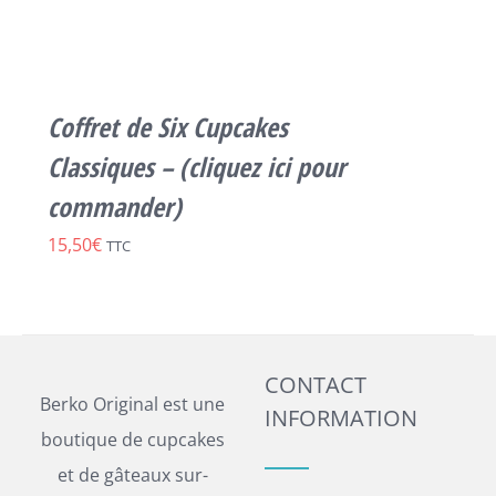
74,00€
PRODUIT
DÉTAILS
A
PLUSIEURS
VARIATIONS.
LES
Coffret de Six Cupcakes
OPTIONS
PEUVENT
Classiques – (cliquez ici pour
ÊTRE
commander)
CHOISIES
SUR
15,50
€
TTC
LA
PAGE
DU
PRODUIT
CONTACT
Berko Original est une
INFORMATION
boutique de cupcakes
et de gâteaux sur-