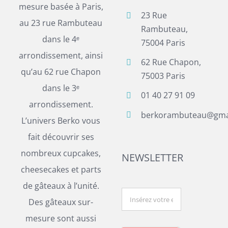
mesure basée à Paris,
23 Rue
au 23 rue Rambuteau
Rambuteau,
dans le 4ᵉ
75004 Paris
arrondissement, ainsi
62 Rue Chapon,
qu’au 62 rue Chapon
75003 Paris
dans le 3ᵉ
01 40 27 91 09
arrondissement.
berkorambuteau@gma
L’univers Berko vous
fait découvrir ses
nombreux cupcakes,
NEWSLETTER
cheesecakes et parts
de gâteaux à l’unité.
Des gâteaux sur-
mesure sont aussi