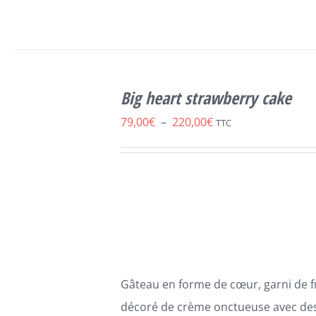
CHOIX
DES
OPTIONS
Big heart strawberry cake
CE
/
PRODUIT
DÉTAILS
Plage
79,00
€
–
220,00
€
TTC
A
de
PLUSIEURS
VARIATIONS.
prix :
LES
79,00€
OPTIONS
PEUVENT
à
ÊTRE
220,00€
CHOISIES
SUR
LA
Gâteau en forme de cœur, garni de fr
PAGE
DU
décoré de crème onctueuse avec des 