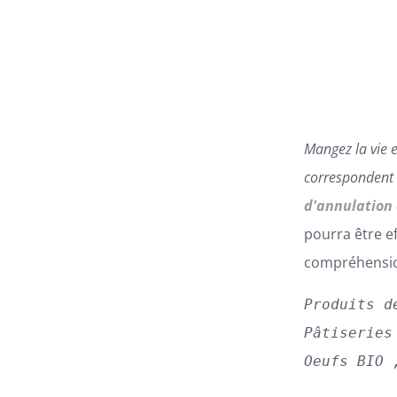
OPTIONS
PEUVENT
ÊTRE
CHOISIES
SUR
LA
PAGE
Mangez la vie 
DU
PRODUIT
correspondent 
d'annulation
pourra être e
compréhensi
Produits d
Pâtiseries
Oeufs BIO 