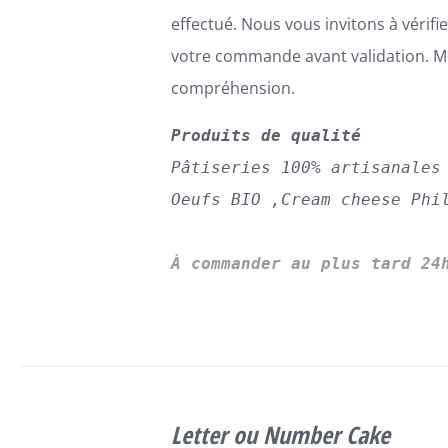
effectué. Nous vous invitons à vérifi
votre commande avant validation. Me
compréhension.
Produits de qualité
Pâtiseries 100% artisanales
Oeufs BIO ,Cream cheese Phil
À commander au plus tard 24
SELECT
CE
OPTIONS
/
Letter ou Number Cake
PRODUIT
DÉTAILS