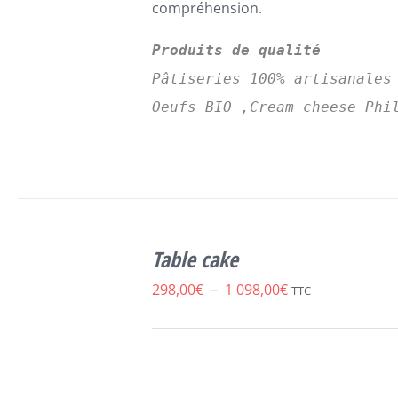
compréhension.
Produits de qualité
Pâtiseries 100% artisanales
Oeufs BIO ,Cream cheese Phi
SELECT
CE
OPTIONS
/
Table cake
PRODUIT
DÉTAILS
A
Plage
298,00
€
–
1 098,00
€
TTC
PLUSIEURS
de
VARIATIONS.
LES
prix :
OPTIONS
298,00€
PEUVENT