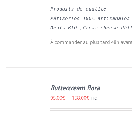
Produits de qualité
Pâtiseries 100% artisanales
Oeufs BIO ,Cream cheese Phi
À commander au plus tard 48h avant
SELECT
CE
OPTIONS
/
Buttercream flora
PRODUIT
DÉTAILS
A
Plage
95,00
€
–
158,00
€
TTC
PLUSIEURS
de
VARIATIONS.
LES
prix :
OPTIONS
95,00€
PEUVENT