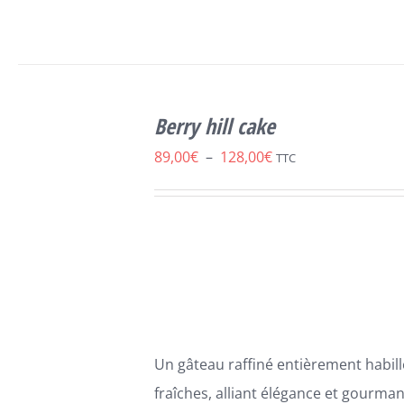
SELECT
CE
OPTIONS
/
Berry hill cake
PRODUIT
DÉTAILS
A
Plage
89,00
€
–
128,00
€
TTC
PLUSIEURS
de
VARIATIONS.
LES
prix :
OPTIONS
89,00€
PEUVENT
ÊTRE
à
CHOISIES
128,00€
SUR
LA
PAGE
Un gâteau raffiné entièrement habil
DU
PRODUIT
fraîches, alliant élégance et gourma