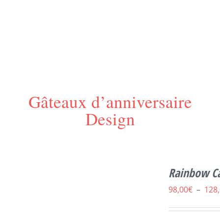
Gâteaux d’anniversaire
Design
CE
SELECT OPTIONS
/
DÉTAILS
Rainbow Ca
PRODUIT
A
98,00
€
–
128
PLUSIEURS
VARIATIONS.
LES