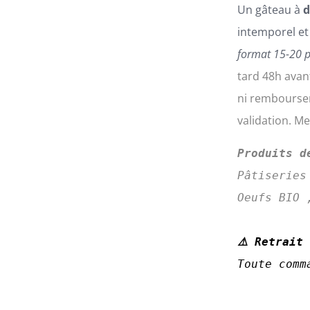
Un gâteau à
d
DU
PRODUIT
intemporel et
format 15-20 p
tard 48h avan
ni remboursem
validation. M
Produits d
Pâtiseries
Oeufs BIO 
⚠️ Retrait
Toute comm