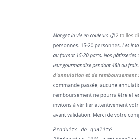
ÊTRE
à
CHOISIES
158,00€
SUR
LA
PAGE
Mangez la vie en couleurs 🙂
2 tailles d
DU
PRODUIT
personnes. 15-20 personnes.
Les ima
au format 15-20 parts.
Nos pâtisseries 
leur gourmandise pendant 48h au frais
d'annulation et de remboursement 
commande passée, aucune annulati
remboursement ne pourra être effe
invitons à vérifier attentivement v
avant validation. Merci de votre co
Produits de qualité