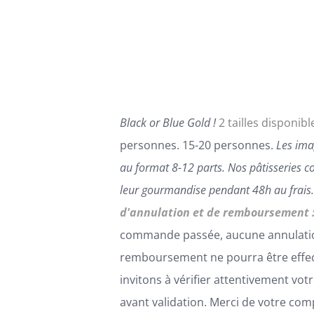
LES
prix :
OPTIONS
90,00€
PEUVENT
ÊTRE
à
CHOISIES
110,00€
SUR
LA
PAGE
Black or Blue Gold !
2 tailles disponible
DU
PRODUIT
personnes. 15-20 personnes.
Les ima
au format 8-12 parts.
Nos pâtisseries c
leur gourmandise pendant 48h au frais
d'annulation et de remboursement 
commande passée, aucune annulati
remboursement ne pourra être effe
invitons à vérifier attentivement v
avant validation. Merci de votre co