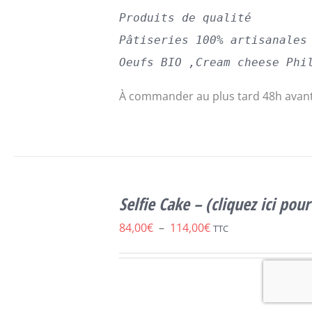
Produits de qualité
Pâtiseries 100% artisanales
Oeufs BIO ,Cream cheese Phi
À commander au plus tard 48h avant
SELECT
CE
OPTIONS
/
Selfie Cake – (cliquez ici p
PRODUIT
DÉTAILS
A
Plage
84,00
€
–
114,00
€
TTC
PLUSIEURS
de
VARIATIONS.
LES
prix :
OPTIONS
84,00€
PEUVENT