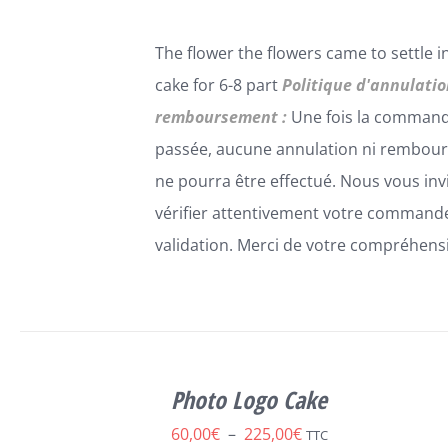
SUR
LA
The flower the flowers came to settle in 
PAGE
DU
cake for 6-8 part
Politique d'annulatio
PRODUIT
remboursement :
Une fois la comman
passée, aucune annulation ni rembou
ne pourra être effectué. Nous vous inv
vérifier attentivement votre command
validation. Merci de votre compréhens
SELECT
CE
OPTIONS
/
Photo Logo Cake
PRODUIT
DÉTAILS
A
Plage
60,00
€
–
225,00
€
TTC