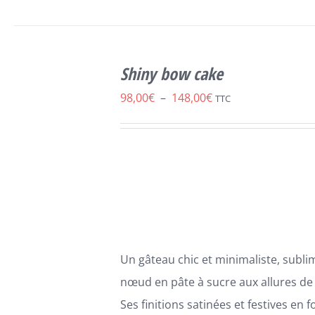
SELECT
CE
OPTIONS
/
Shiny bow cake
PRODUIT
DÉTAILS
A
Plage
98,00
€
–
148,00
€
TTC
PLUSIEURS
de
VARIATIONS.
LES
prix :
OPTIONS
98,00€
PEUVENT
ÊTRE
à
CHOISIES
148,00€
SUR
LA
PAGE
Un gâteau chic et minimaliste, subli
DU
PRODUIT
nœud en pâte à sucre aux allures de
Ses finitions satinées et festives en 