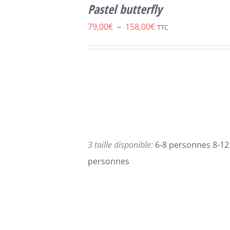
CE
OPTIONS
/
Pastel butterfly
PRODUIT
DÉTAILS
A
Plage
79,00
€
–
158,00
€
TTC
PLUSIEURS
de
VARIATIONS.
LES
prix :
OPTIONS
79,00€
PEUVENT
ÊTRE
à
CHOISIES
158,00€
SUR
LA
PAGE
3 taille disponible:
6-8 personnes 8-12
DU
PRODUIT
personnes