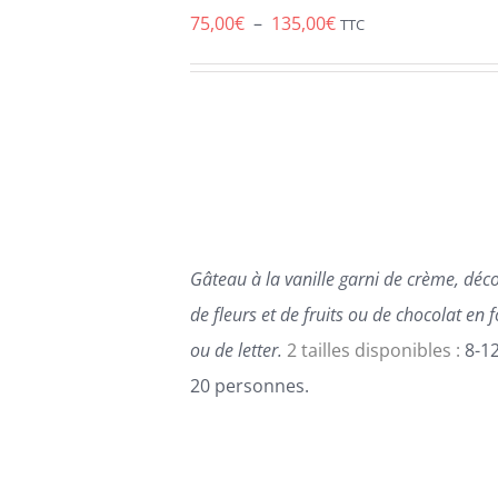
A
Plage
75,00
€
–
135,00
€
TTC
PLUSIEURS
de
VARIATIONS.
LES
prix :
OPTIONS
75,00€
PEUVENT
ÊTRE
à
CHOISIES
135,00€
SUR
LA
PAGE
Gâteau à la vanille garni de crème, dé
DU
PRODUIT
de fleurs et de fruits ou de chocolat e
ou de letter.
2 tailles disponibles :
8-12
20 personnes.