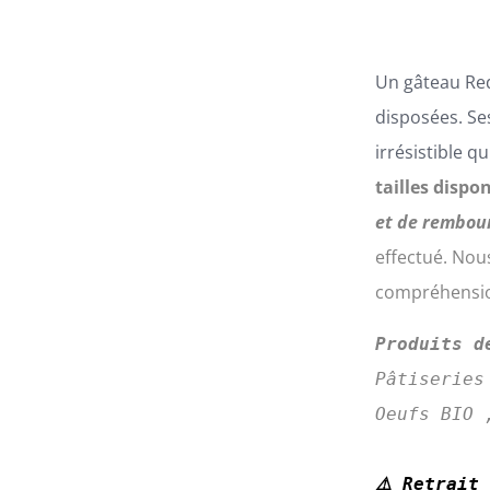
SUR
LA
PAGE
Un gâteau Red
DU
PRODUIT
disposées. Ses
irrésistible q
tailles dispon
et de rembou
effectué. Nou
compréhensi
Produits d
Pâtiseries
Oeufs BIO 
⚠️ Retrait