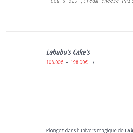
Oeufs BIO ,Cream cheese Phi
SELECT
OPTIONS
Labubu’s Cake’s
CE
/
DÉTAILS
PRODUIT
Plage
108,00
€
–
198,00
€
TTC
A
de
PLUSIEURS
VARIATIONS.
prix :
LES
108,00€
OPTIONS
PEUVENT
à
ÊTRE
198,00€
CHOISIES
SUR
LA
Plongez dans l’univers magique de
La
PAGE