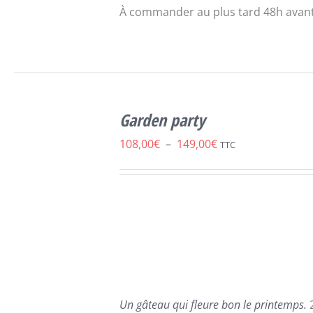
À commander au plus tard 48h avant
SELECT
CE
OPTIONS
/
Garden party
PRODUIT
DÉTAILS
A
Plage
108,00
€
–
149,00
€
TTC
PLUSIEURS
de
VARIATIONS.
LES
prix :
OPTIONS
108,00€
PEUVENT
ÊTRE
à
CHOISIES
149,00€
SUR
LA
PAGE
Un gâteau qui fleure bon le printemps.
DU