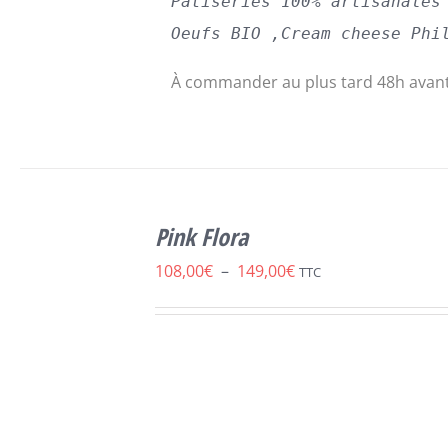
Pâtiseries 100% artisanales
Oeufs BIO ,Cream cheese Phi
À commander au plus tard 48h avant
CHOIX DES
OPTIONS
Pink Flora
CE
/
DÉTAILS
PRODUIT
Plage
108,00
€
–
149,00
€
TTC
A
de
PLUSIEURS
VARIATIONS.
prix :
LES
108,00€
OPTIONS
PEUVENT
à
ÊTRE
149,00€
CHOISIES