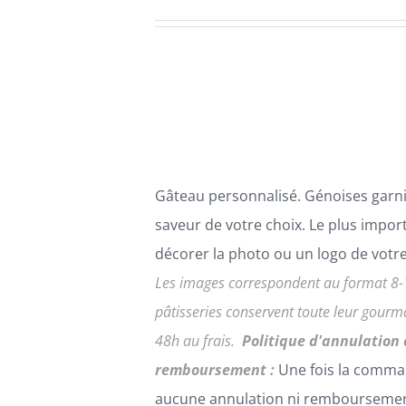
PLUSIEURS
de
VARIATIONS.
LES
prix :
OPTIONS
60,00€
PEUVENT
ÊTRE
à
CHOISIES
225,00€
SUR
LA
PAGE
Gâteau personnalisé. Génoises garni
DU
PRODUIT
saveur de votre choix. Le plus impor
décorer la photo ou un logo de votr
Les images correspondent au format 8-
pâtisseries conservent toute leur gour
48h au frais.
Politique d'annulation 
remboursement :
Une fois la comma
aucune annulation ni remboursemen