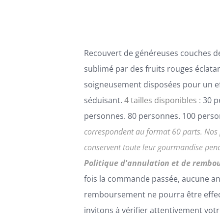
ÊTRE
à
CHOISIES
1
SUR
098,00€
LA
PAGE
Recouvert de généreuses couches de 
DU
PRODUIT
sublimé par des fruits rouges éclata
soigneusement disposées pour un effe
séduisant.
4 tailles disponibles :
30 p
personnes. 80 personnes. 100 pers
correspondent au format 60 parts.
Nos 
conservent toute leur gourmandise pend
Politique d'annulation et de rembo
fois la commande passée, aucune an
remboursement ne pourra être effe
invitons à vérifier attentivement v