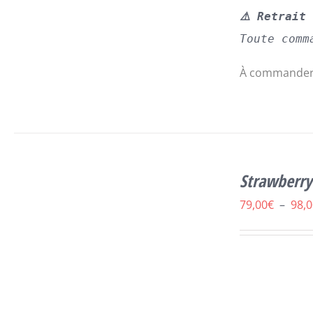
⚠️ Retrait
Toute comm
À commander 
CE
SELECT OPTIONS
/
DÉTAILS
Strawberry
PRODUIT
A
79,00
€
–
98,0
PLUSIEURS
VARIATIONS.
LES
OPTIONS
PEUVENT
ÊTRE
CHOISIES