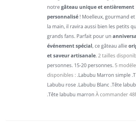
DU
notre
gâteau unique et entièrement
PRODUIT
personnalisé
! Moelleux, gourmand et
la main, il ravira aussi bien les petits q
grands fans. Parfait pour un
anniversa
événement spécial
, ce gâteau allie
ori
et saveur artisanale
.
2 tailles disponib
personnes. 15-20 personnes.
5 modéle
disponibles :
.Labubu Marron simple .T
Labubu rose .Labubu Blanc .Tête labub
.Tête labubu marron
À commander 48h
CHOIX DES