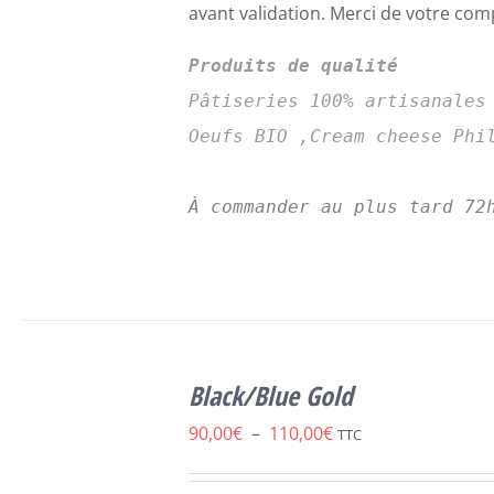
avant validation. Merci de votre co
Produits de qualité
Pâtiseries 100% artisanales
Oeufs BIO ,Cream cheese Phi
À commander au plus tard 72
SELECT
CE
OPTIONS
/
Black/Blue Gold
PRODUIT
DÉTAILS
A
Plage
90,00
€
–
110,00
€
TTC
PLUSIEURS
de
VARIATIONS.