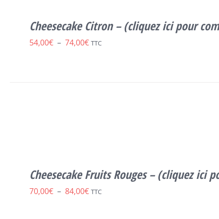
VARIATIONS.
LES
Cheesecake Citron – (cliquez ici pour c
OPTIONS
PEUVENT
Plage
54,00
€
–
74,00
€
TTC
ÊTRE
CHOISIES
de
SUR
prix :
LA
PAGE
54,00€
DU
à
CE
PRODUIT
SELECT OPTIONS
/
DÉTAILS
PRODUIT
74,00€
A
PLUSIEURS
VARIATIONS.
LES
Cheesecake Fruits Rouges – (cliquez ici
OPTIONS
PEUVENT
Plage
70,00
€
–
84,00
€
TTC
ÊTRE
CHOISIES
de
SUR