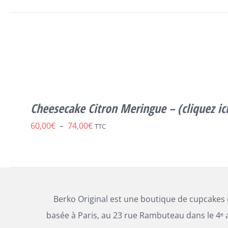
prix :
LA
PAGE
70,00€
DU
à
CE
PRODUIT
SELECT OPTIONS
/
DÉTAILS
PRODUIT
84,00€
A
PLUSIEURS
VARIATIONS.
LES
Cheesecake Citron Meringue – (cliquez i
OPTIONS
PEUVENT
Plage
60,00
€
–
74,00
€
TTC
ÊTRE
CHOISIES
de
SUR
prix :
LA
PAGE
60,00€
DU
à
PRODUIT
Berko Original est une boutique de cupcakes
74,00€
basée à Paris, au 23 rue Rambuteau dans le 4ᵉ 