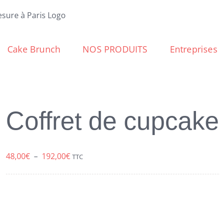
Cake Brunch
NOS PRODUITS
Entreprises
Coffret de cupcake 
Plage
48,00
€
–
192,00
€
TTC
de
prix :
48,00€
à