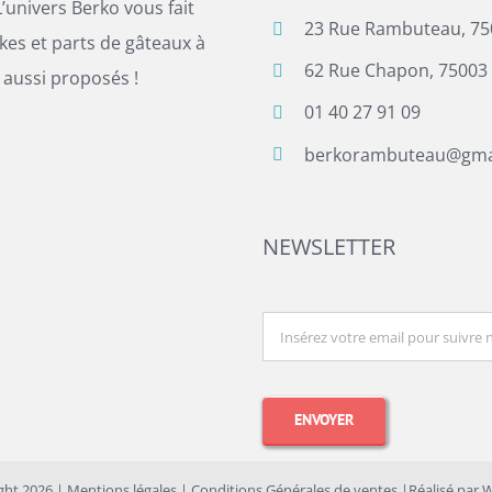
’univers Berko vous fait
23 Rue Rambuteau, 75
es et parts de gâteaux à
62 Rue Chapon, 75003 
 aussi proposés !
01 40 27 91 09
berkorambuteau@gma
NEWSLETTER
ght
2026 |
Mentions légales
|
Conditions Générales de ventes
|Réalisé par
W