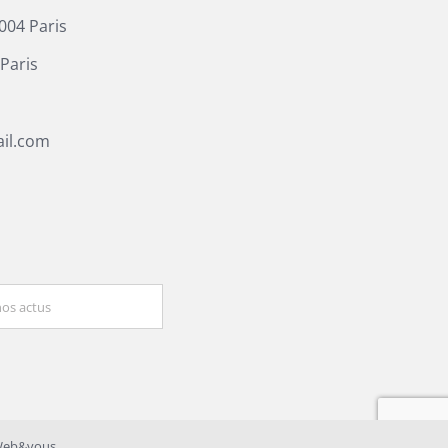
004 Paris
Paris
il.com
eb&vous