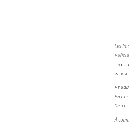
PRODUIT
Les im
Politi
rembou
valida
Prod
Pâti
Oeuf
À comm