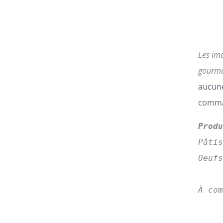
Les im
gourma
aucune
comman
Prod
Pâti
Oeufs