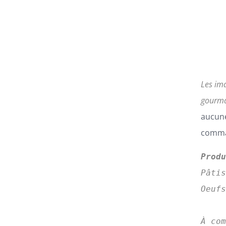
Les im
gourma
aucune
comman
Prod
Pâti
Oeufs