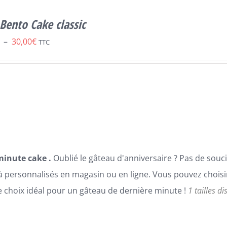
Bento Cake classic
Plage
–
30,00
€
TTC
de
prix :
25,00€
à
30,00€
minute cake .
Oublié le gâteau d'anniversaire ? Pas de sou
à personnalisés en magasin ou en ligne. Vous pouvez choisir 
le choix idéal pour un gâteau de dernière minute !
1 tailles d