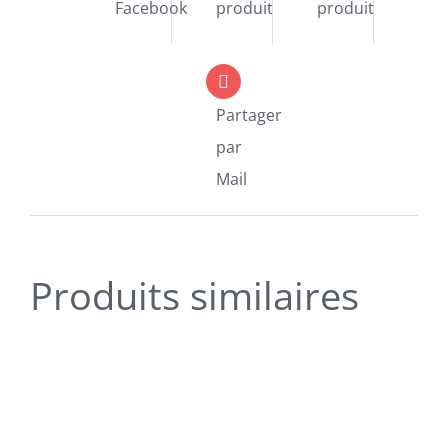
Facebook
produit
produit
Partager
par
Mail
Produits similaires
SELECT
OPTIONS
CE
/
PRODUIT
DÉTAILS
A
PLUSIEURS