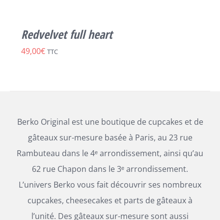
PLUSIEURS
VARIATIONS.
Redvelvet full heart
LES
OPTIONS
49,00
€
TTC
PEUVENT
ÊTRE
CHOISIES
SUR
LA
PAGE
DU
Berko Original est une boutique de cupcakes et de
PRODUIT
gâteaux sur-mesure basée à Paris, au 23 rue
Rambuteau dans le 4ᵉ arrondissement, ainsi qu’au
62 rue Chapon dans le 3ᵉ arrondissement.
L’univers Berko vous fait découvrir ses nombreux
cupcakes, cheesecakes et parts de gâteaux à
l’unité. Des gâteaux sur-mesure sont aussi