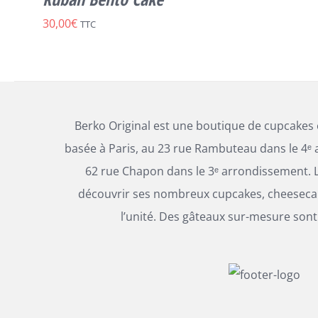
PEUVENT
30,00
€
TTC
ÊTRE
CHOISIES
SUR
LA
PAGE
DU
PRODUIT
Berko Original est une boutique de cupcakes
basée à Paris, au 23 rue Rambuteau dans le 4ᵉ 
62 rue Chapon dans le 3ᵉ arrondissement. L
découvrir ses nombreux cupcakes, cheesecak
l’unité. Des gâteaux sur-mesure sont