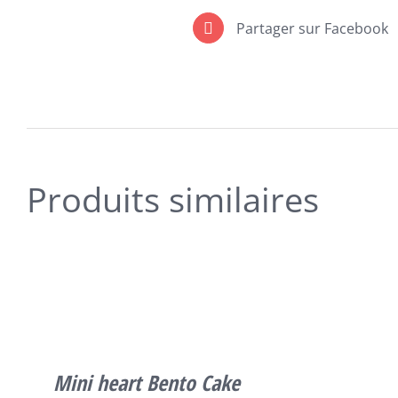
Partager sur Facebook
Produits similaires
CE
CHOIX DES OPTIONS
/
DÉTAILS
PRODUIT
A
PLUSIEURS
VARIATIONS.
LES
Mini heart Bento Cake
OPTIONS