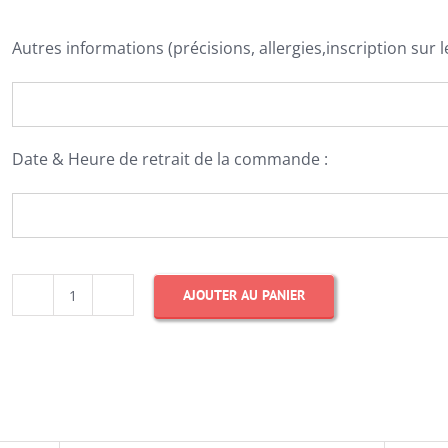
Autres informations (précisions, allergies,inscription sur l
Date & Heure de retrait de la commande :
AJOUTER AU PANIER
quantité
de
Redvelvet
full
heart