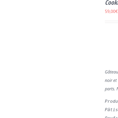
Cook
PRODUIT
A
59,00
€
PLUSIEURS
VARIATIONS.
LES
OPTIONS
PEUVENT
ÊTRE
CHOISIES
SUR
LA
PAGE
Gâteau 
DU
PRODUIT
noir et
parts.
Prod
Pâti