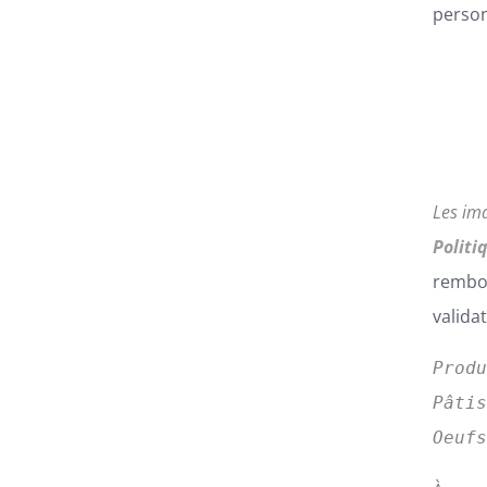
PRODUIT
person
Les im
Politi
rembou
valida
Prod
Pâti
Oeuf