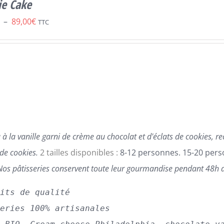
ie Cake
Plage
–
89,00
€
TTC
de
prix :
59,00€
à
89,00€
à la vanille garni de crème au chocolat et d'éclats de cookies, r
 de cookies.
2 tailles disponibles :
8-12 personnes. 15-20 per
Nos pâtisseries conservent toute leur gourmandise pendant 48h a
uits de qualité
series 100% artisanales