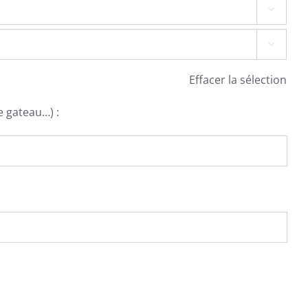


Effacer la sélection
e gateau…) :