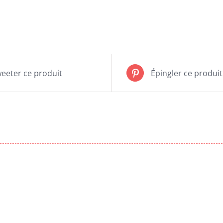
de
Ballon
Cake
eeter ce produit
Épingler ce produit