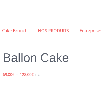
Cake Brunch
NOS PRODUITS
Entreprises
Ballon Cake
Plage
69,00
€
–
128,00
€
TTC
de
prix :
69,00€
à