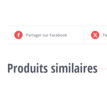
Partager sur Facebook
Tw
Produits similaires
CE
CHOIX DES OPTIONS
/
DÉTAILS
PRODUIT
A
PLUSIEURS