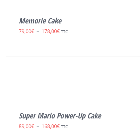
VARIATIONS.
LES
Memorie Cake
OPTIONS
PEUVENT
Plage
79,00
€
–
178,00
€
TTC
ÊTRE
CHOISIES
de
SUR
prix :
LA
PAGE
79,00€
DU
à
CE
PRODUIT
CHOIX DES OPTIONS
/
DÉTAILS
PRODUIT
178,00€
A
PLUSIEURS
VARIATIONS.
LES
Super Mario Power-Up Cake
OPTIONS
PEUVENT
Plage
89,00
€
–
168,00
€
TTC
ÊTRE
CHOISIES
de