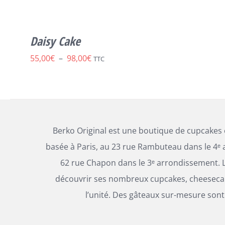
PLUSIEURS
VARIATIONS.
LES
Daisy Cake
OPTIONS
PEUVENT
Plage
55,00
€
–
98,00
€
TTC
ÊTRE
CHOISIES
de
SUR
prix :
LA
PAGE
55,00€
DU
à
PRODUIT
Berko Original est une boutique de cupcakes
98,00€
basée à Paris, au 23 rue Rambuteau dans le 4ᵉ 
62 rue Chapon dans le 3ᵉ arrondissement. L
découvrir ses nombreux cupcakes, cheesecak
l’unité. Des gâteaux sur-mesure sont