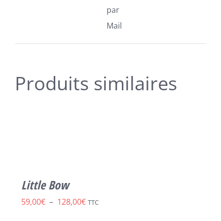
par
Mail
Produits similaires
CHOIX
DES
OPTIONS
CE
/
PRODUIT
DÉTAILS
A
PLUSIEURS
VARIATIONS.
Little Bow
LES
OPTIONS
Plage
59,00
€
–
128,00
€
TTC
PEUVENT
ÊTRE
de