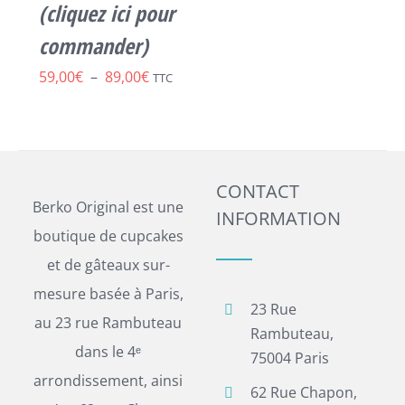
PEUVENT
(cliquez ici pour
ÊTRE
commander)
CHOISIES
SUR
Plage
59,00
€
–
89,00
€
TTC
LA
de
PAGE
DU
prix :
PRODUIT
59,00€
CONTACT
à
Berko Original est une
INFORMATION
89,00€
boutique de cupcakes
et de gâteaux sur-
mesure basée à Paris,
23 Rue
au 23 rue Rambuteau
Rambuteau,
dans le 4ᵉ
75004 Paris
arrondissement, ainsi
62 Rue Chapon,