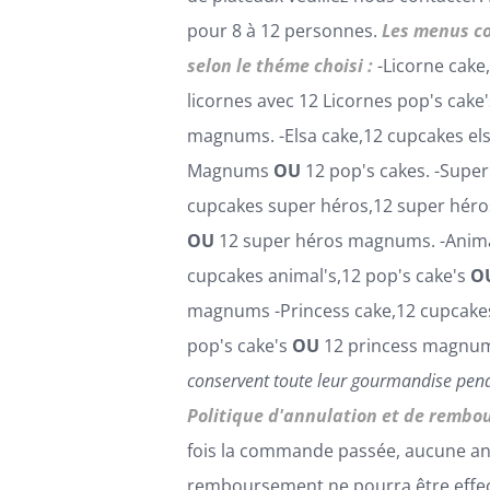
pour 8 à 12 personnes.
Les menus c
selon le théme choisi :
-Licorne cake
licornes avec 12 Licornes pop's cake
magnums. -Elsa cake,12 cupcakes els
Magnums
OU
12 pop's cakes. -Super
cupcakes super héros,12 super héro
OU
12 super héros magnums. -Anima
cupcakes animal's,12 pop's cake's
O
magnums -Princess cake,12 cupcakes
pop's cake's
OU
12 princess magn
conservent toute leur gourmandise pend
Politique d'annulation et de rembo
fois la commande passée, aucune an
remboursement ne pourra être effe