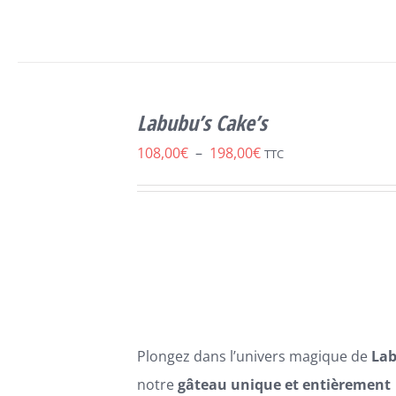
SELECT
OPTIONS
Labubu’s Cake’s
CE
/
DÉTAILS
PRODUIT
Plage
108,00
€
–
198,00
€
TTC
A
de
PLUSIEURS
VARIATIONS.
prix :
LES
108,00€
OPTIONS
PEUVENT
à
ÊTRE
198,00€
CHOISIES
SUR
LA
Plongez dans l’univers magique de
La
PAGE
DU
notre
gâteau unique et entièrement