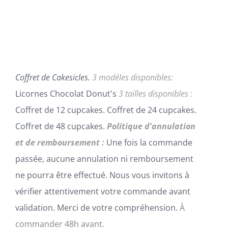
PEUVENT
72,00€
ÊTRE
à
CHOISIES
SUR
288,00€
LA
PAGE
DU
Coffret de Cakesicles.
3 modéles disponibles:
PRODUIT
Licornes Chocolat Donut's
3 tailles disponibles :
Coffret de 12 cupcakes. Coffret de 24 cupcakes.
Coffret de 48 cupcakes.
Politique d'annulation
et de remboursement :
Une fois la commande
passée, aucune annulation ni remboursement
ne pourra être effectué. Nous vous invitons à
vérifier attentivement votre commande avant
validation. Merci de votre compréhension.
À
commander 48h avant.