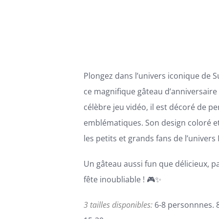
OPTIONS
89,00€
PEUVENT
ÊTRE
à
CHOISIES
168,00€
SUR
LA
PAGE
Plongez dans l’univers iconique de 
DU
PRODUIT
ce magnifique gâteau d’anniversaire 
célèbre jeu vidéo, il est décoré de 
emblématiques. Son design coloré et
les petits et grands fans de l’univers
Un gâteau aussi fun que délicieux, p
fête inoubliable ! 🎮✨
3 tailles disponibles:
6-8 personnnes. 