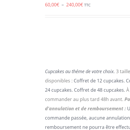
PRODUIT
Plage
60,00
€
–
240,00
€
TTC
A
de
PLUSIEURS
VARIATIONS.
prix :
LES
60,00€
OPTIONS
PEUVENT
à
ÊTRE
240,00€
CHOISIES
SUR
LA
Cupcakes au théme de votre choix.
3 taill
PAGE
DU
disponibles :
Coffret de 12 cupcakes. C
PRODUIT
24 cupcakes. Coffret de 48 cupcakes.
À
commander au plus tard 48h avant.
Po
d'annulation et de remboursement :
U
commande passée, aucune annulation
remboursement ne pourra être effect