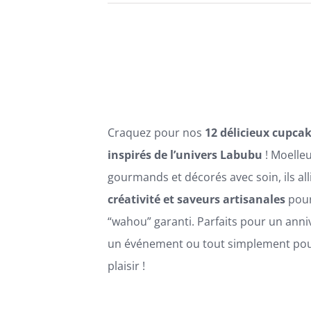
VARIATIONS.
prix :
LES
60,00€
OPTIONS
PEUVENT
à
ÊTRE
120,00€
CHOISIES
SUR
LA
Craquez pour nos
12 délicieux cupca
PAGE
DU
inspirés de l’univers Labubu
! Moelleu
PRODUIT
gourmands et décorés avec soin, ils all
créativité et saveurs artisanales
pour
“wahou” garanti. Parfaits pour un anni
un événement ou tout simplement pour
plaisir !