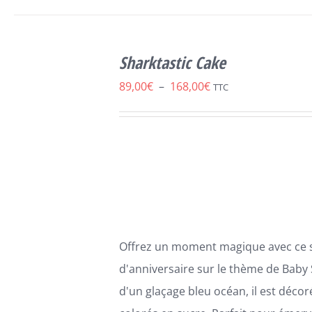
CHOIX DES
CE
OPTIONS
/
Sharktastic Cake
PRODUIT
DÉTAILS
A
Plage
89,00
€
–
168,00
€
TTC
PLUSIEURS
de
VARIATIONS.
LES
prix :
OPTIONS
89,00€
PEUVENT
ÊTRE
à
CHOISIES
168,00€
SUR
LA
PAGE
Offrez un moment magique avec ce 
DU
PRODUIT
d'anniversaire sur le thème de Baby 
d'un glaçage bleu océan, il est déc