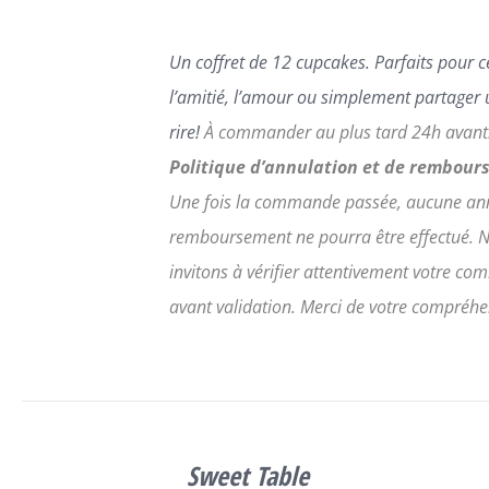
SUR
LA
Un coffret de 12 cupcakes.
Parfaits pour c
PAGE
DU
l’amitié, l’amour ou simplement partager 
PRODUIT
rire!
À commander au plus tard 24h avant
Politique d’annulation et de rembour
Une fois la commande passée, aucune ann
remboursement ne pourra être effectué. 
invitons à vérifier attentivement votre c
avant validation.
Merci de votre compréhe
SELECT
CE
OPTIONS
/
Sweet Table
PRODUIT
DÉTAILS