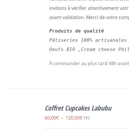
invitons à vérifier attentivement v
avant validation. Merci de votre co
Produits de qualité
Pâtiseries 100% artisanales
Oeufs BIO ,Cream cheese Phi
À commander au plus tard 48h avant
SELECT
OPTIONS
Coffret Cupcakes Labubu
CE
/
DÉTAILS
PRODUIT
Plage
60,00
€
–
120,00
€
TTC
A
de
PLUSIEURS