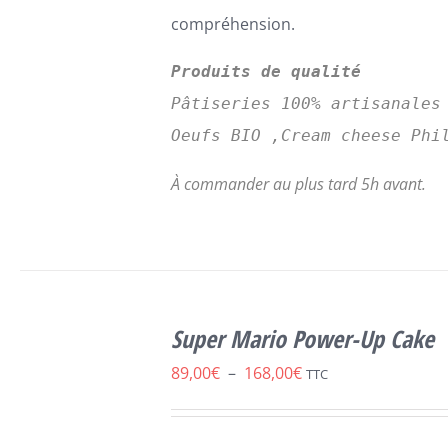
compréhension.
Produits de qualité
Pâtiseries 100% artisanales
Oeufs BIO ,Cream cheese Phi
À commander au plus tard 5h avant.
CHOIX DES
CE
OPTIONS
/
Super Mario Power-Up Cake
PRODUIT
DÉTAILS
A
Plage
89,00
€
–
168,00
€
TTC
PLUSIEURS
de
VARIATIONS.
LES
prix :