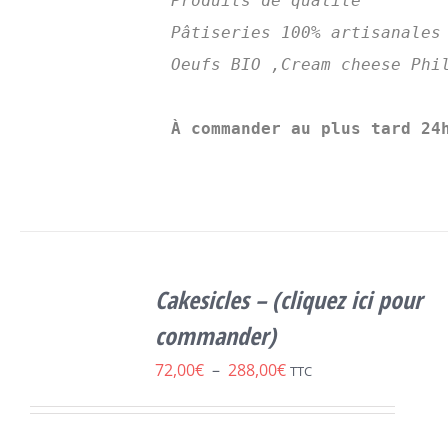
Produits de qualité
Pâtiseries 100% artisanales
Oeufs BIO ,Cream cheese Phil
À commander au plus tard 24
SELECT
OPTIONS
Cakesicles – (cliquez ici pour
CE
/
DÉTAILS
PRODUIT
commander)
A
Plage
72,00
€
–
288,00
€
PLUSIEURS
TTC
VARIATIONS.
de
LES
prix :
OPTIONS