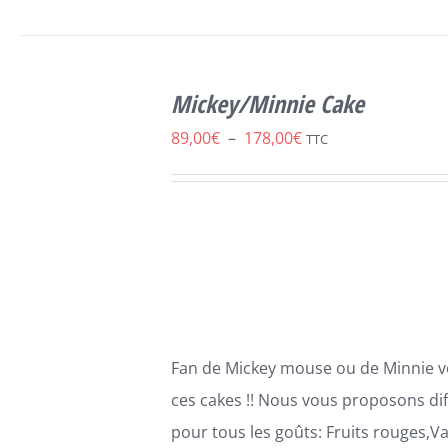
SELECT
CE
OPTIONS
/
Mickey/Minnie Cake
PRODUIT
DÉTAILS
A
Plage
89,00
€
–
178,00
€
TTC
PLUSIEURS
de
VARIATIONS.
LES
prix :
OPTIONS
89,00€
PEUVENT
ÊTRE
à
CHOISIES
178,00€
SUR
LA
PAGE
Fan de Mickey mouse ou de Minnie v
DU
PRODUIT
ces cakes !! Nous vous proposons di
pour tous les goûts: Fruits rouges,Va