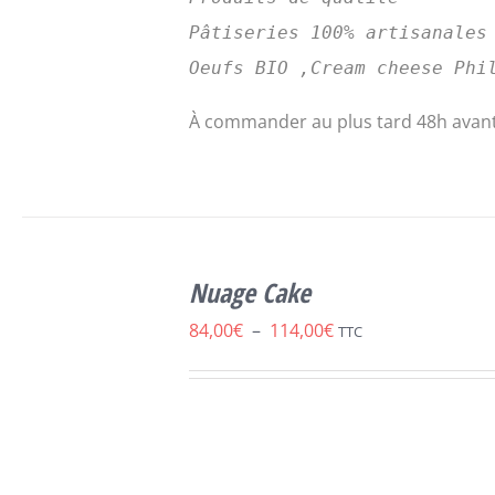
Pâtiseries 100% artisanales
Oeufs BIO ,Cream cheese Phi
À commander au plus tard 48h avant
SELECT
CE
OPTIONS
/
Nuage Cake
PRODUIT
DÉTAILS
A
Plage
84,00
€
–
114,00
€
TTC
PLUSIEURS
de
VARIATIONS.
LES
prix :
OPTIONS
84,00€
PEUVENT
ÊTRE
à
CHOISIES