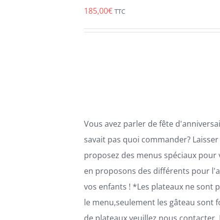
A
185,00
€
TTC
PLUSIEURS
VARIATIONS.
LES
OPTIONS
PEUVENT
ÊTRE
CHOISIES
SUR
LA
PAGE
Vous avez parler de fête d'anniversa
DU
PRODUIT
savait pas quoi commander? Laisser
proposez des menus spéciaux pour 
en proposons des différents pour l'
vos enfants ! *Les plateaux ne sont 
le menu,seulement les gâteau sont fo
de plateaux veuillez nous contacter.