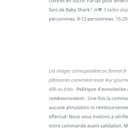
colorés en sucre. Parfait pour émervei
fans de Baby Shark ! 🎶💙
3 tailles dis
personnnes. 8-12 personnnes. 15-20
Les images correspondent au format 8-
pâtisseries conservent toute leur gour
48h au frais.
Politique d'annulation 
remboursement :
Une fois la comma
aucune annulation ni remboursemen
effectué. Nous vous invitons à vérifi
votre commande avant validation. Me