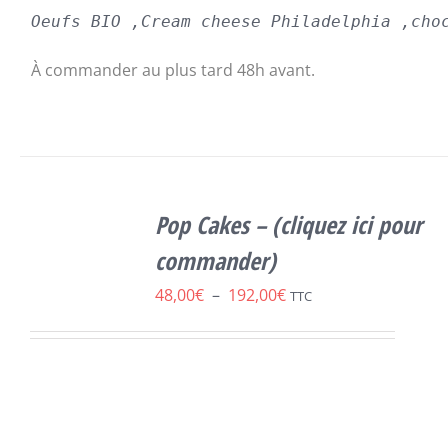
Oeufs BIO ,Cream cheese Philadelphia ,cho
À commander au plus tard 48h avant.
SELECT
OPTIONS
Pop Cakes – (cliquez ici pour
CE
/
DÉTAILS
PRODUIT
commander)
A
Plage
48,00
€
–
192,00
€
PLUSIEURS
TTC
VARIATIONS.
de
LES
prix :
OPTIONS
PEUVENT
48,00€
ÊTRE
à
CHOISIES