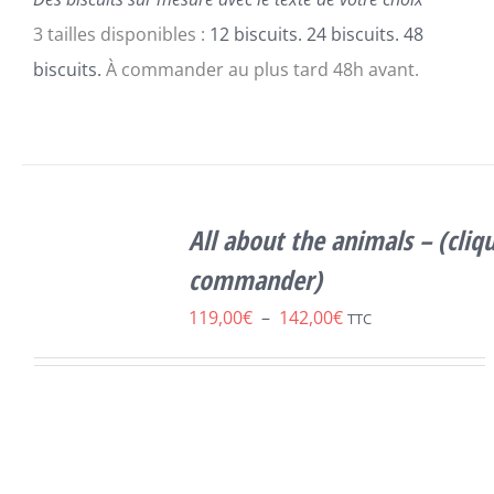
PRODUIT
3 tailles disponibles :
12 biscuits. 24 biscuits. 48
biscuits.
À commander au plus tard 48h avant.
SELECT
CE
OPTIONS
/
All about the animals – (cliqu
PRODUIT
DÉTAILS
A
commander)
PLUSIEURS
Plage
119,00
€
–
142,00
€
VARIATIONS.
TTC
LES
de
OPTIONS
prix :
PEUVENT
ÊTRE
119,00€
CHOISIES
à
SUR
LA
142,00€