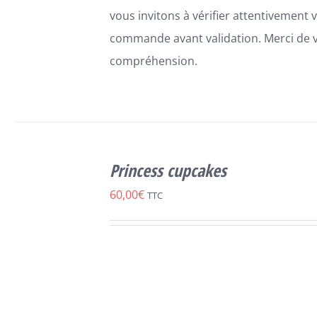
vous invitons à vérifier attentivement 
commande avant validation. Merci de 
compréhension.
SELECT
OPTIONS
Princess cupcakes
CE
/
DÉTAILS
PRODUIT
60,00
€
TTC
A
PLUSIEURS
VARIATIONS.
LES
OPTIONS
PEUVENT
ÊTRE
CHOISIES