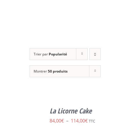
Trier par
Popularité
Montrer
50 produits
SELECT
CE
OPTIONS
/
La Licorne Cake
PRODUIT
DÉTAILS
A
Plage
84,00
€
–
114,00
€
TTC
PLUSIEURS
de