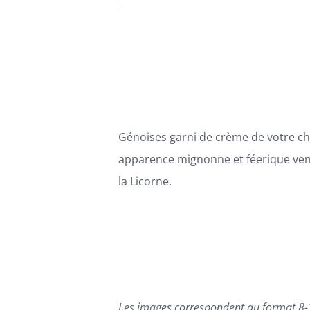
VARIATIONS.
LES
prix :
OPTIONS
84,00€
PEUVENT
ÊTRE
à
CHOISIES
114,00€
SUR
LA
PAGE
Génoises garni de crème de votre ch
DU
PRODUIT
apparence mignonne et féerique ven
la Licorne.
Les images correspondent au format 8-