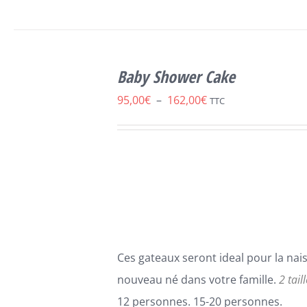
SELECT
CE
OPTIONS
/
Baby Shower Cake
PRODUIT
DÉTAILS
A
Plage
95,00
€
–
162,00
€
TTC
PLUSIEURS
de
VARIATIONS.
LES
prix :
OPTIONS
95,00€
PEUVENT
ÊTRE
à
CHOISIES
162,00€
SUR
LA
PAGE
Ces gateaux seront ideal pour la nai
DU
PRODUIT
nouveau né dans votre famille.
2 tail
12 personnes. 15-20 personnes.