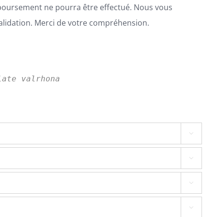
boursement ne pourra être effectué. Nous vous
alidation. Merci de votre compréhension.
late valrhona



