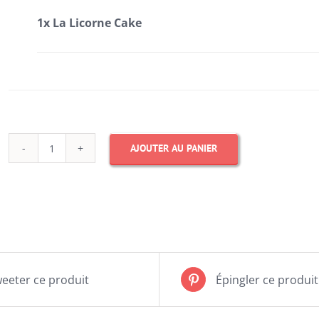
1x La Licorne Cake
AJOUTER AU PANIER
quantité
de
La
Licorne
Cake
eeter ce produit
Épingler ce produit