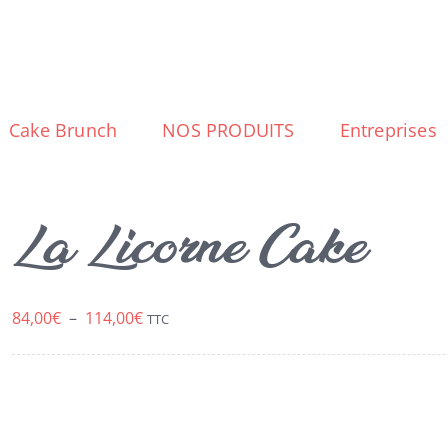
Cake Brunch
NOS PRODUITS
Entreprises
La Licorne Cake
Plage
84,00
€
–
114,00
€
TTC
de
prix :
84,00€
à