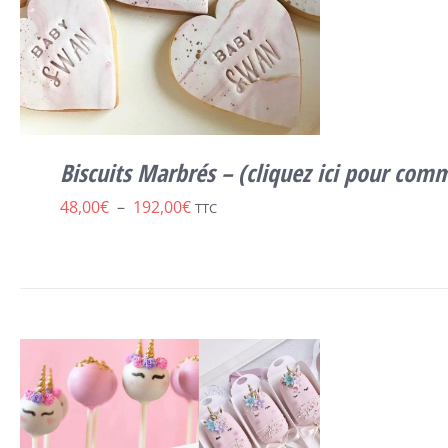
PRODUIT
Biscuits Marbrés – (cliquez ici pour com
Plage
48,00
€
–
192,00
€
TTC
de
prix :
48,00€
CE
SELECT OPTIONS
/
DÉTAILS
à
PRODUIT
A
192,00€
PLUSIEURS
VARIATIONS.
LES