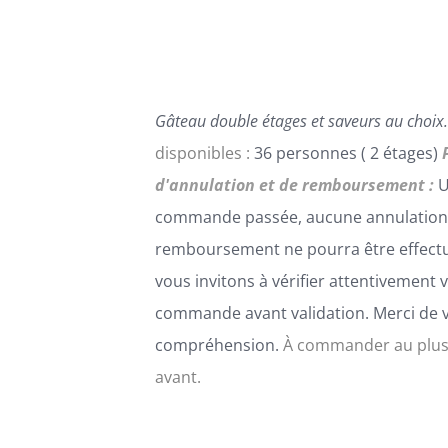
PEUVENT
ÊTRE
CHOISIES
SUR
LA
Gâteau double étages et saveurs au choix.
PAGE
DU
disponibles :
36 personnes ( 2 étages)
PRODUIT
d'annulation et de remboursement :
U
commande passée, aucune annulation
remboursement ne pourra être effect
vous invitons à vérifier attentivement 
commande avant validation. Merci de 
compréhension.
À commander au plus
avant.