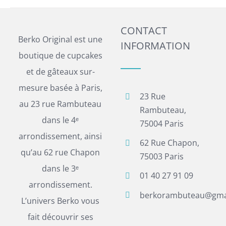
CONTACT
Berko Original est une
INFORMATION
boutique de cupcakes
et de gâteaux sur-
mesure basée à Paris,
23 Rue
au 23 rue Rambuteau
Rambuteau,
dans le 4ᵉ
75004 Paris
arrondissement, ainsi
62 Rue Chapon,
qu’au 62 rue Chapon
75003 Paris
dans le 3ᵉ
01 40 27 91 09
arrondissement.
berkorambuteau@gma
L’univers Berko vous
fait découvrir ses