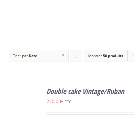
Trier par
Date
Montrer
50 produits
SELECT
OPTIONS
Double cake Vintage/Ruban
CE
/
DÉTAILS
PRODUIT
220,00
€
TTC
A
PLUSIEURS
VARIATIONS.
LES
OPTIONS