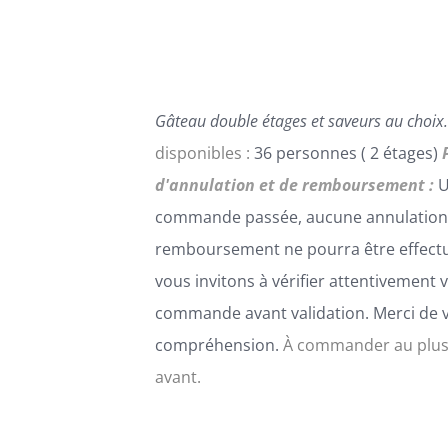
PEUVENT
ÊTRE
CHOISIES
SUR
LA
Gâteau double étages et saveurs au choix.
PAGE
DU
disponibles :
36 personnes ( 2 étages)
PRODUIT
d'annulation et de remboursement :
U
commande passée, aucune annulation
remboursement ne pourra être effect
vous invitons à vérifier attentivement 
commande avant validation. Merci de 
compréhension.
À commander au plus
avant.