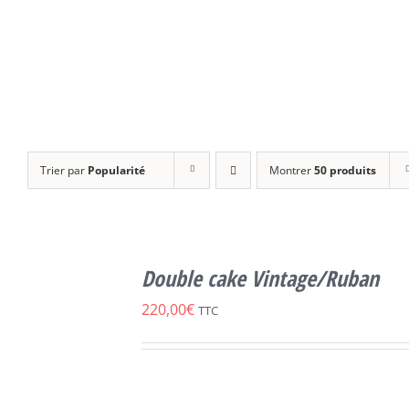
Trier par
Popularité
Montrer
50 produits
SELECT
OPTIONS
Double cake Vintage/Ruban
CE
/
DÉTAILS
PRODUIT
220,00
€
TTC
A
PLUSIEURS
VARIATIONS.
LES
OPTIONS