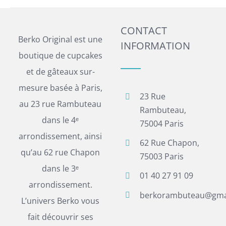
CONTACT
Berko Original est une
INFORMATION
boutique de cupcakes
et de gâteaux sur-
mesure basée à Paris,
23 Rue
au 23 rue Rambuteau
Rambuteau,
dans le 4ᵉ
75004 Paris
arrondissement, ainsi
62 Rue Chapon,
qu’au 62 rue Chapon
75003 Paris
dans le 3ᵉ
01 40 27 91 09
arrondissement.
berkorambuteau@gma
L’univers Berko vous
fait découvrir ses