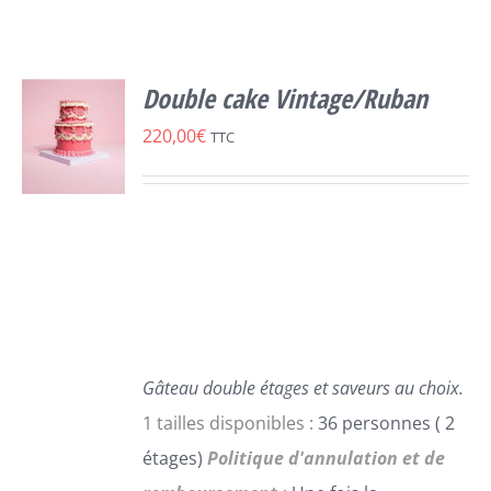
Double cake Vintage/Ruban
220,00
€
TTC
SELECT
OPTIONS
CE
/
PRODUIT
DÉTAILS
A
PLUSIEURS
VARIATIONS.
LES
Gâteau double étages et saveurs au choix.
OPTIONS
1 tailles disponibles :
36 personnes ( 2
PEUVENT
étages)
Politique d'annulation et de
ÊTRE
CHOISIES