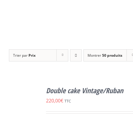
Trier par
Prix
Montrer
50 produits
SELECT
OPTIONS
Double cake Vintage/Ruban
CE
/
DÉTAILS
PRODUIT
220,00
€
TTC
A
PLUSIEURS
VARIATIONS.
LES
OPTIONS