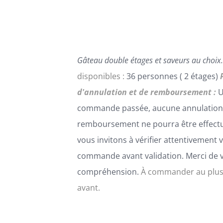
PEUVENT
ÊTRE
CHOISIES
SUR
LA
Gâteau double étages et saveurs au choix.
PAGE
DU
disponibles :
36 personnes ( 2 étages)
PRODUIT
d'annulation et de remboursement :
U
commande passée, aucune annulation
remboursement ne pourra être effect
vous invitons à vérifier attentivement 
commande avant validation. Merci de 
compréhension.
À commander au plus
avant.