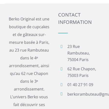
CONTACT
Berko Original est une
INFORMATION
boutique de cupcakes
et de gâteaux sur-
mesure basée à Paris,
23 Rue
au 23 rue Rambuteau
Rambuteau,
dans le 4ᵉ
75004 Paris
arrondissement, ainsi
62 Rue Chapon,
qu’au 62 rue Chapon
75003 Paris
dans le 3ᵉ
01 40 27 91 09
arrondissement.
berkorambuteau@gma
L’univers Berko vous
fait découvrir ses