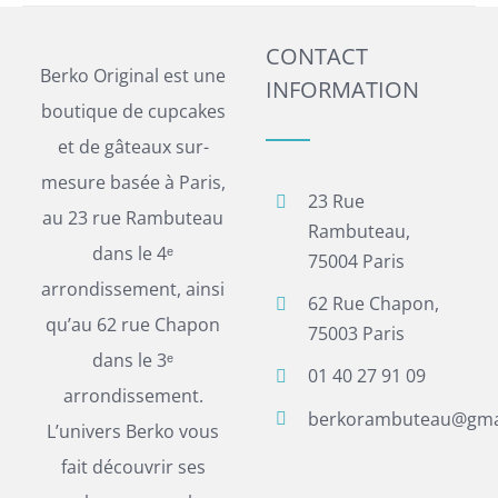
CONTACT
Berko Original est une
INFORMATION
boutique de cupcakes
et de gâteaux sur-
mesure basée à Paris,
23 Rue
au 23 rue Rambuteau
Rambuteau,
dans le 4ᵉ
75004 Paris
arrondissement, ainsi
62 Rue Chapon,
qu’au 62 rue Chapon
75003 Paris
dans le 3ᵉ
01 40 27 91 09
arrondissement.
berkorambuteau@gma
L’univers Berko vous
fait découvrir ses