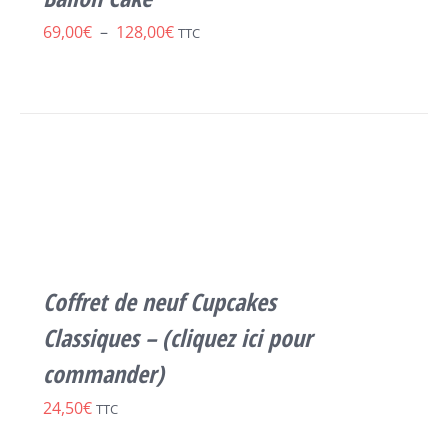
OPTIONS
Plage
69,00
€
–
128,00
€
TTC
PEUVENT
ÊTRE
de
CHOISIES
prix :
SUR
LA
69,00€
SELECT
PAGE
à
OPTIONS
DU
CE
/
128,00€
PRODUIT
PRODUIT
DÉTAILS
A
PLUSIEURS
VARIATIONS.
LES
Coffret de neuf Cupcakes
OPTIONS
PEUVENT
Classiques – (cliquez ici pour
ÊTRE
commander)
CHOISIES
SUR
24,50
€
TTC
LA
PAGE