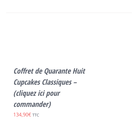
DU
PRODUIT
SELECT
OPTIONS
CE
/
PRODUIT
DÉTAILS
A
PLUSIEURS
VARIATIONS.
LES
Coffret de Quarante Huit
OPTIONS
PEUVENT
Cupcakes Classiques –
ÊTRE
(cliquez ici pour
CHOISIES
SUR
commander)
LA
PAGE
134,90
€
TTC
DU
PRODUIT