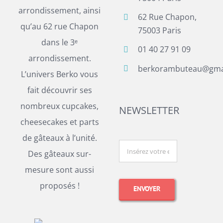
arrondissement, ainsi
62 Rue Chapon,
qu’au 62 rue Chapon
75003 Paris
dans le 3ᵉ
01 40 27 91 09
arrondissement.
berkorambuteau@gma
L’univers Berko vous
fait découvrir ses
nombreux cupcakes,
NEWSLETTER
cheesecakes et parts
de gâteaux à l’unité.
Des gâteaux sur-
mesure sont aussi
proposés !