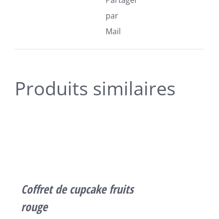
Partager
par
Mail
Produits similaires
SELECT
OPTIONS
CE
/
PRODUIT
DÉTAILS
A
PLUSIEURS
VARIATIONS.
LES
Coffret de cupcake fruits
OPTIONS
PEUVENT
rouge
ÊTRE