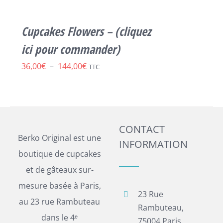
PLUSIEURS
VARIATIONS.
LES
Cupcakes Flowers – (cliquez
OPTIONS
PEUVENT
ici pour commander)
ÊTRE
Plage
36,00
€
–
144,00
€
CHOISIES
TTC
SUR
de
LA
prix :
PAGE
DU
36,00€
PRODUIT
CONTACT
à
Berko Original est une
INFORMATION
144,00€
boutique de cupcakes
et de gâteaux sur-
mesure basée à Paris,
23 Rue
au 23 rue Rambuteau
Rambuteau,
dans le 4ᵉ
75004 Paris