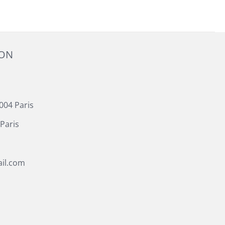
ION
004 Paris
Paris
il.com