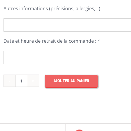
Autres informations (précisions, allergies,…) :
Date et heure de retrait de la commande :
*
AJOUTER AU PANIER
quantité
de
Shiny
bow
cake