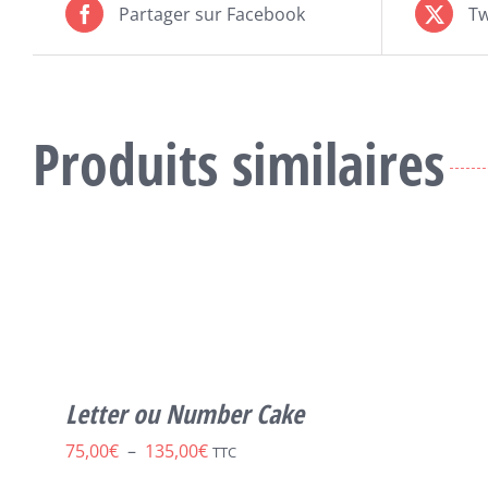
Partager sur Facebook
Tw
Produits similaires
CE
SELECT OPTIONS
/
DÉTAILS
PRODUIT
A
PLUSIEURS
VARIATIONS.
LES
Letter ou Number Cake
OPTIONS
PEUVENT
Plage
75,00
€
–
135,00
€
TTC
ÊTRE
CHOISIES
de