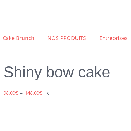
Cake Brunch
NOS PRODUITS
Entreprises
Shiny bow cake
Plage
98,00
€
–
148,00
€
TTC
de
prix :
98,00€
à