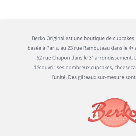
CHOISIES
de
SUR
prix :
LA
PAGE
69,00€
DU
à
PRODUIT
Berko Original est une boutique de cupcakes
138,00€
basée à Paris, au 23 rue Rambuteau dans le 4ᵉ 
62 rue Chapon dans le 3ᵉ arrondissement. L
découvrir ses nombreux cupcakes, cheesecak
l’unité. Des gâteaux sur-mesure sont