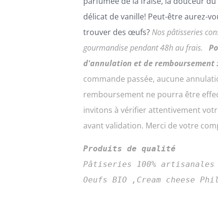
parfumée de la fraise, la douceur du 
PEUVENT
délicat de vanille! Peut-être aurez-v
ÊTRE
CHOISIES
trouver des œufs?
Nos pâtisseries con
SUR
gourmandise pendant 48h au frais.
Po
LA
PAGE
d'annulation et de remboursement 
DU
commande passée, aucune annulati
PRODUIT
remboursement ne pourra être effe
invitons à vérifier attentivement v
avant validation. Merci de votre co
Produits de qualité
Pâtiseries 100% artisanales