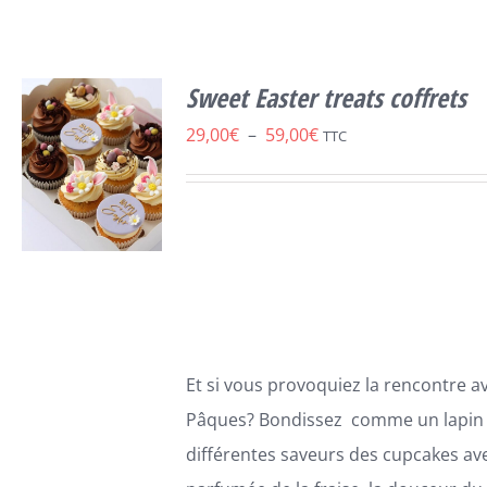
Sweet Easter treats coffrets
Plage
29,00
€
–
59,00
€
TTC
de
prix :
29,00€
à
59,00€
CHOIX DES
CE
OPTIONS
/
PRODUIT
DÉTAILS
Et si vous provoquiez la rencontre av
A
PLUSIEURS
Pâques? Bondissez comme un lapin 
VARIATIONS.
différentes saveurs des cupcakes ave
LES
OPTIONS