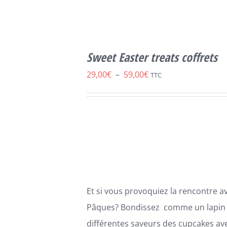
CHOIX DES
CE
OPTIONS
/
Sweet Easter treats coffrets
PRODUIT
DÉTAILS
A
Plage
29,00
€
–
59,00
€
TTC
PLUSIEURS
de
VARIATIONS.
LES
prix :
OPTIONS
29,00€
PEUVENT
ÊTRE
à
CHOISIES
59,00€
SUR
LA
PAGE
Et si vous provoquiez la rencontre av
DU
PRODUIT
Pâques? Bondissez comme un lapin 
différentes saveurs des cupcakes ave