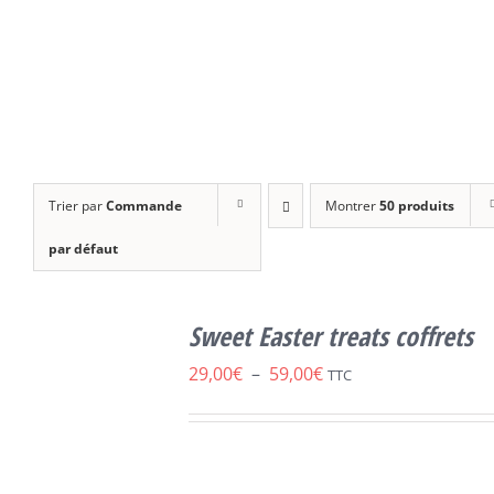
Trier par
Commande
Montrer
50 produits
par défaut
CHOIX DES
CE
OPTIONS
/
Sweet Easter treats coffrets
PRODUIT
DÉTAILS
A
Plage
29,00
€
–
59,00
€
TTC
PLUSIEURS
de
VARIATIONS.
LES
prix :
OPTIONS
29,00€
PEUVENT