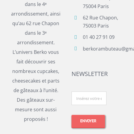
dans le 4ᵉ
75004 Paris
arrondissement, ainsi
62 Rue Chapon,
qu’au 62 rue Chapon
75003 Paris
dans le 3ᵉ
01 40 27 91 09
arrondissement.
berkorambuteau@gma
L’univers Berko vous
fait découvrir ses
nombreux cupcakes,
NEWSLETTER
cheesecakes et parts
de gâteaux à l’unité.
Des gâteaux sur-
mesure sont aussi
proposés !