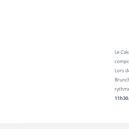
LES
OPTIONS
PEUVENT
ÊTRE
CHOISIES
SUR
LA
PAGE
Le Ca
DU
PRODUIT
compo
Lors d
Brunch
rythm
11h30