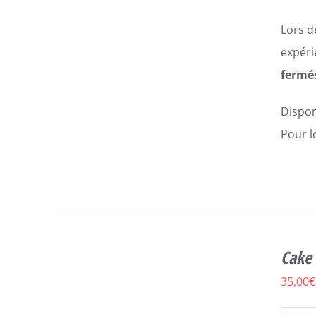
Lors d
expéri
fermés
Dispon
Pour l
CE
SELECT OPTIONS
/
DÉTAILS
Cake 
PRODUIT
A
35,00
€
PLUSIEURS
VARIATIONS.