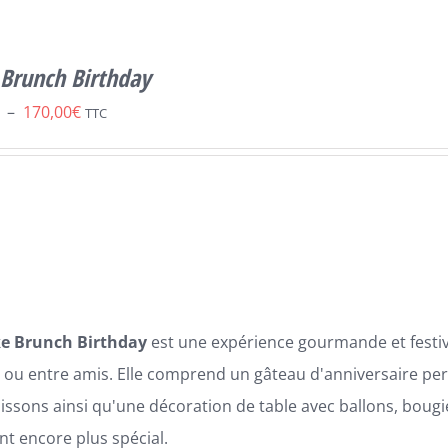
 Brunch Birthday
Plage
–
170,00
€
TTC
de
prix :
90,00€
à
170,00€
e Brunch Birthday
est une expérience gourmande et festiv
e ou entre amis. Elle comprend un gâteau d'anniversaire pe
issons ainsi qu'une décoration de table avec ballons, boug
 encore plus spécial.