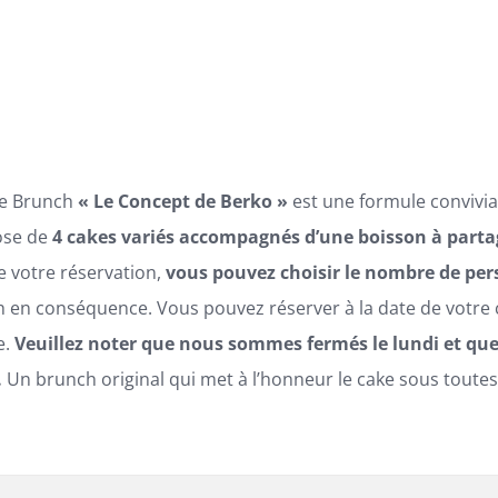
prix :
35,00€
à
90,00€
ke Brunch
« Le Concept de Berko »
est une formule convivial
se de
4 cakes variés accompagnés d’une boisson à parta
e votre réservation,
vous pouvez choisir le nombre de pe
 en conséquence. Vous pouvez réserver à la date de votre c
e.
Veuillez noter que nous sommes fermés le lundi et qu
.
Un brunch original qui met à l’honneur le cake sous toutes