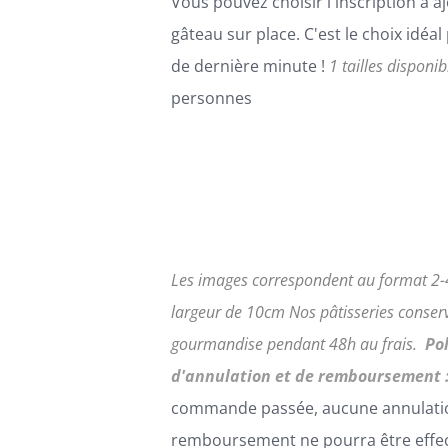
Vous pouvez choisir l'inscription à aj
CHOISIES
gâteau sur place. C'est le choix idéa
SUR
LA
de dernière minute !
1 tailles disponib
PAGE
personnes
DU
PRODUIT
Les images correspondent au format 2-4
largeur de 10cm
Nos pâtisseries conserv
gourmandise pendant 48h au frais.
Po
d'annulation et de remboursement 
commande passée, aucune annulati
remboursement ne pourra être effe