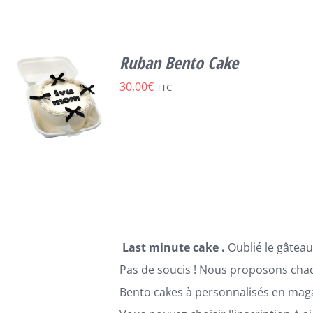
Ruban Bento Cake
30,00
€
TTC
CHOIX DES
CE
OPTIONS
/
PRODUIT
DÉTAILS
A
PLUSIEURS
Last minute cake .
Oublié le gâteau
VARIATIONS.
LES
Pas de soucis ! Nous proposons cha
OPTIONS
Bento cakes à personnalisés en maga
PEUVENT
ÊTRE