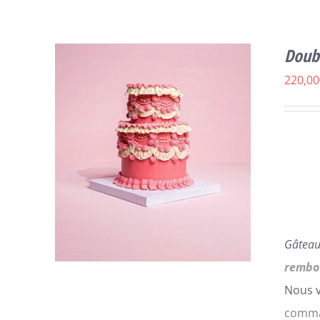
Doub
220,00
Gâteau
rembo
Nous v
comman