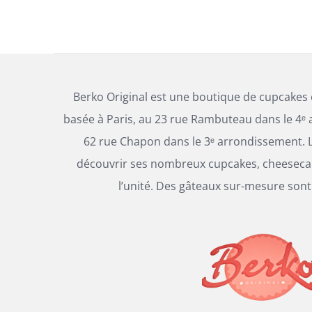
CE
SELECT OPTIONS
/
DÉTAILS
PRODUIT
A
PLUSIEURS
Berko Original est une boutique de cupcakes
VARIATIONS.
basée à Paris, au 23 rue Rambuteau dans le 4ᵉ 
LES
62 rue Chapon dans le 3ᵉ arrondissement. L
OPTIONS
PEUVENT
découvrir ses nombreux cupcakes, cheesecak
ÊTRE
l’unité. Des gâteaux sur-mesure sont
CHOISIES
SUR
LA
PAGE
DU
PRODUIT