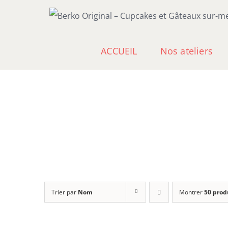
Passer
au
contenu
ACCUEIL
Nos ateliers
Trier par
Nom
Montrer
50 prod