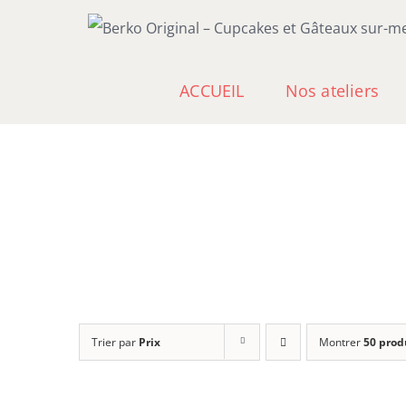
Passer
au
contenu
ACCUEIL
Nos ateliers
Trier par
Prix
Montrer
50 prod