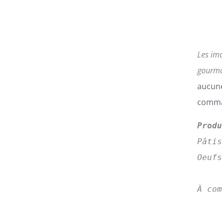
Les im
gourma
aucune
comman
Prod
Pâti
Oeufs