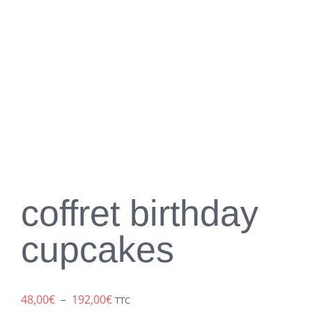
coffret birthday
cupcakes
Plage
48,00
€
–
192,00
€
TTC