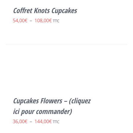
LES
Coffret Knots Cupcakes
OPTIONS
PEUVENT
Plage
54,00
€
–
108,00
€
TTC
ÊTRE
de
CHOISIES
SUR
prix :
LA
54,00€
PAGE
SELECT
DU
à
OPTIONS
CE
PRODUIT
/
108,00€
PRODUIT
DÉTAILS
A
PLUSIEURS
VARIATIONS.
LES
Cupcakes Flowers – (cliquez
OPTIONS
PEUVENT
ici pour commander)
ÊTRE
Plage
36,00
€
–
144,00
€
CHOISIES
TTC
SUR
de