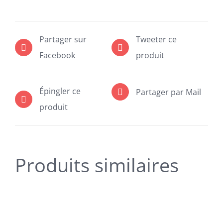
personnalisé
Partager sur
Tweeter ce
Facebook
produit
Épingler ce
Partager par Mail
produit
Produits similaires
SELECT
OPTIONS
CE
/
PRODUIT
DÉTAILS