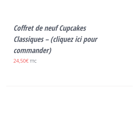
A
PLUSIEURS
VARIATIONS.
LES
Coffret de neuf Cupcakes
OPTIONS
PEUVENT
Classiques – (cliquez ici pour
ÊTRE
commander)
CHOISIES
SUR
24,50
€
TTC
LA
PAGE
DU
PRODUIT
SELECT
OPTIONS
CE
/
PRODUIT
DÉTAILS
A
PLUSIEURS
VARIATIONS.