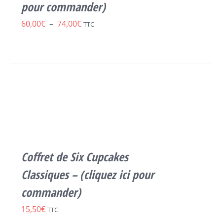
VARIATIONS.
pour commander)
LES
OPTIONS
Plage
60,00
€
–
74,00
€
TTC
PEUVENT
de
ÊTRE
CHOISIES
prix :
SUR
60,00€
SELECT
LA
à
OPTIONS
PAGE
CE
/
DU
74,00€
PRODUIT
DÉTAILS
PRODUIT
A
PLUSIEURS
VARIATIONS.
LES
Coffret de Six Cupcakes
OPTIONS
PEUVENT
Classiques – (cliquez ici pour
ÊTRE
commander)
CHOISIES
SUR
15,50
€
TTC
LA