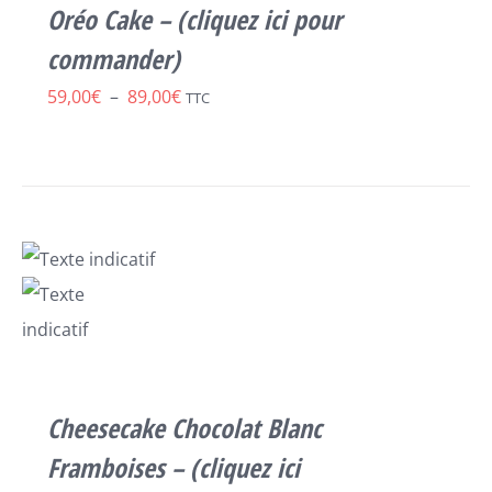
LES
Oréo Cake – (cliquez ici pour
OPTIONS
PEUVENT
commander)
ÊTRE
Plage
59,00
€
–
89,00
€
CHOISIES
TTC
SUR
de
LA
prix :
PAGE
DU
59,00€
PRODUIT
à
89,00€
SELECT
OPTIONS
CE
/
PRODUIT
Cheesecake Chocolat Blanc
DÉTAILS
A
Framboises – (cliquez ici
PLUSIEURS