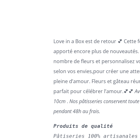
PEUVENT
ÊTRE
à
CHOISIES
110,00€
SUR
LA
PAGE
Love in a Box est de retour 💕 Cette 
DU
PRODUIT
apporté encore plus de nouveautés. 
nombre de fleurs et personnalisez v
selon vos envies,pour créer une atte
pleine d’amour. Fleurs et gâteau réun
parfait pour célébrer l’amour.💕💕
Av
10cm
.
Nos pâtisseries conservent tout
pendant 48h au frais.
Produits de qualité
Pâtiseries 100% artisanales