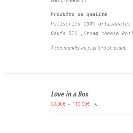
compréhension.
Produits de qualité
Pâtiseries 100% artisanales
Oeufs BIO ,Cream cheese Phi
À commander au plus tard 5h avant.
SELECT
CE
OPTIONS
/
Love in a Box
PRODUIT
DÉTAILS
A
Plage
69,00
€
–
110,00
€
TTC
PLUSIEURS
de
VARIATIONS.
LES
prix :
OPTIONS
69,00€