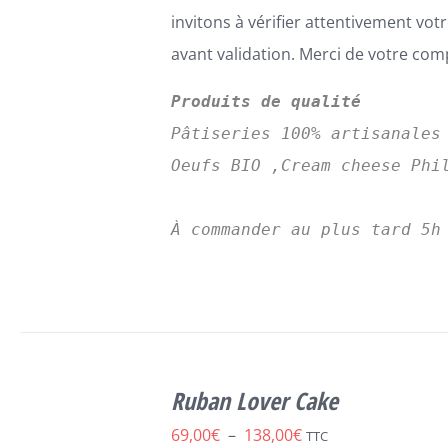
invitons à vérifier attentivement v
avant validation. Merci de votre co
Produits de qualité
Pâtiseries 100% artisanales
Oeufs BIO ,Cream cheese Phil
CHOIX DES
CE
OPTIONS
/
Ruban Lover Cake
PRODUIT
DÉTAILS
A
Plage
69,00
€
–
138,00
€
TTC