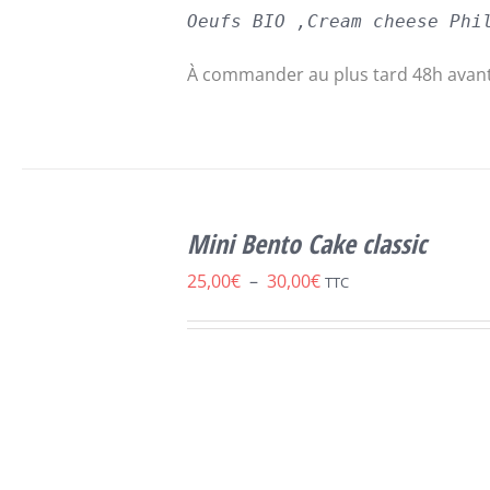
Oeufs BIO ,Cream cheese Phi
À commander au plus tard 48h avant
CHOIX DES
CE
OPTIONS
/
Mini Bento Cake classic
PRODUIT
DÉTAILS
A
Plage
25,00
€
–
30,00
€
TTC
PLUSIEURS
de
VARIATIONS.
LES
prix :
OPTIONS
25,00€
PEUVENT
ÊTRE
à
CHOISIES
30,00€
SUR