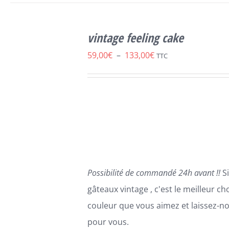
SELECT
CE
OPTIONS
/
vintage feeling cake
PRODUIT
DÉTAILS
A
Plage
59,00
€
–
133,00
€
TTC
PLUSIEURS
de
VARIATIONS.
LES
prix :
OPTIONS
59,00€
PEUVENT
ÊTRE
à
CHOISIES
133,00€
SUR
LA
PAGE
Possibilité de commandé 24h avant !!
Si
DU
PRODUIT
gâteaux vintage , c'est le meilleur cho
couleur que vous aimez et laissez-no
pour vous.