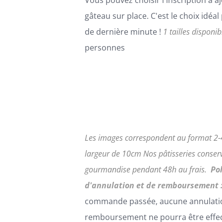
Vous pouvez choisir l'inscription à aj
gâteau sur place. C'est le choix idéa
de dernière minute !
1 tailles disponib
personnes
Les images correspondent au format 2-4
largeur de 10cm
Nos pâtisseries conserv
gourmandise pendant 48h au frais.
Po
d'annulation et de remboursement 
commande passée, aucune annulati
remboursement ne pourra être effe