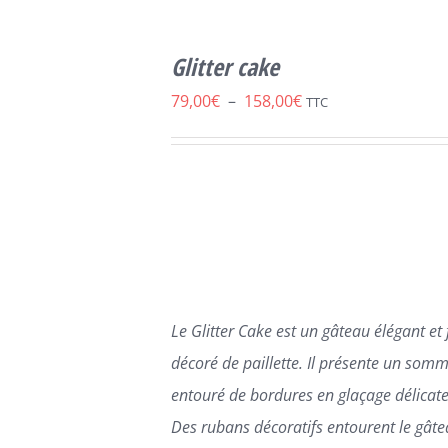
CHOIX DES
CE
OPTIONS
/
Glitter cake
PRODUIT
DÉTAILS
A
Plage
79,00
€
–
158,00
€
TTC
PLUSIEURS
de
VARIATIONS.
LES
prix :
OPTIONS
79,00€
PEUVENT
ÊTRE
à
CHOISIES
158,00€
SUR
LA
PAGE
Le Glitter Cake est un gâteau élégant et 
DU
PRODUIT
décoré de paillette. Il présente un somme
entouré de bordures en glaçage délicate
Des rubans décoratifs entourent le gâte