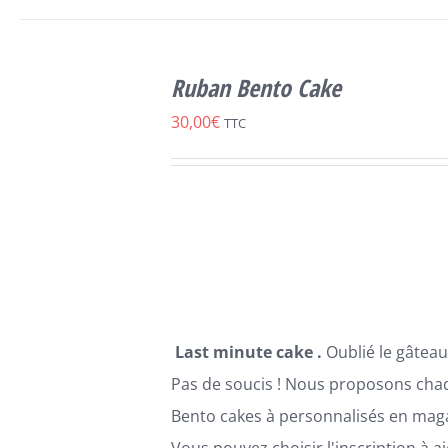
CHOIX DES
CE
OPTIONS
/
Ruban Bento Cake
PRODUIT
DÉTAILS
A
30,00
€
TTC
PLUSIEURS
VARIATIONS.
LES
OPTIONS
PEUVENT
ÊTRE
CHOISIES
SUR
LA
PAGE
Last minute cake .
Oublié le gâteau
DU
PRODUIT
Pas de soucis ! Nous proposons cha
Bento cakes à personnalisés en maga