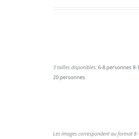
PLUSIEURS
de
VARIATIONS.
LES
prix :
OPTIONS
69,00€
PEUVENT
ÊTRE
à
CHOISIES
138,00€
SUR
LA
PAGE
3 tailles disponibles:
6-8 personnes 8-
DU
PRODUIT
20 personnes
Les images correspondent au format 8-