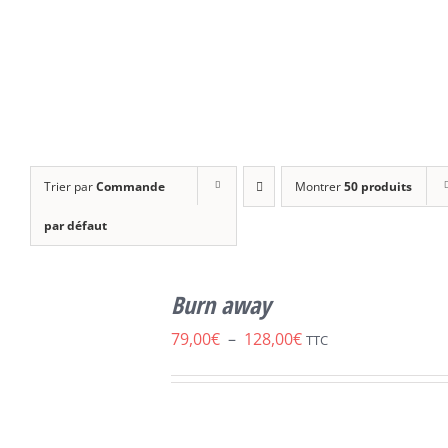
Trier par
Commande
Montrer
50 produits
par défaut
CHOIX DES
CE
OPTIONS
/
Burn away
PRODUIT
DÉTAILS
A
Plage
79,00
€
–
128,00
€
TTC
PLUSIEURS
de
VARIATIONS.
LES
prix :
OPTIONS
79,00€
PEUVENT