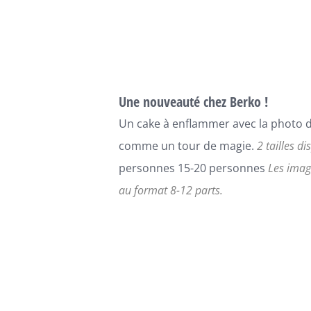
ÊTRE
à
CHOISIES
128,00€
SUR
LA
PAGE
DU
Une nouveauté chez Berko !
PRODUIT
Un cake à enflammer avec la photo d
comme un tour de magie.
2 tailles di
personnes 15-20 personnes
Les imag
au format 8-12 parts.