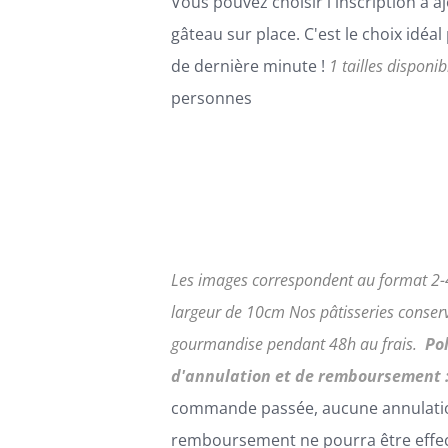
Vous pouvez choisir l'inscription à aj
CHOISIES
gâteau sur place. C'est le choix idéa
SUR
LA
de dernière minute !
1 tailles disponib
PAGE
personnes
DU
PRODUIT
Les images correspondent au format 2-4
largeur de 10cm
Nos pâtisseries conserv
gourmandise pendant 48h au frais.
Po
d'annulation et de remboursement 
commande passée, aucune annulati
remboursement ne pourra être effe