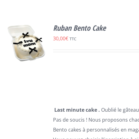
Ruban Bento Cake
30,00
€
TTC
CHOIX DES
CE
OPTIONS
/
PRODUIT
DÉTAILS
A
PLUSIEURS
Last minute cake .
Oublié le gâteau
VARIATIONS.
LES
Pas de soucis ! Nous proposons cha
OPTIONS
Bento cakes à personnalisés en maga
PEUVENT
ÊTRE