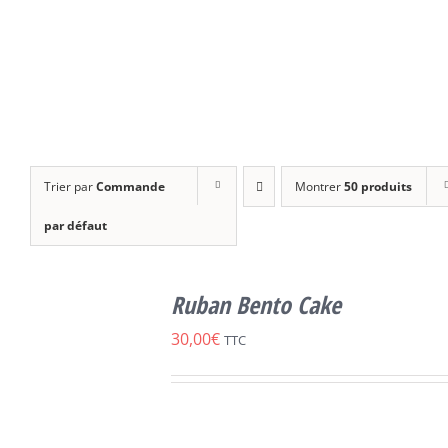
Trier par
Commande
Montrer
50 produits
par défaut
CHOIX DES
CE
OPTIONS
/
Ruban Bento Cake
PRODUIT
DÉTAILS
A
30,00
€
TTC
PLUSIEURS
VARIATIONS.
LES
OPTIONS
PEUVENT