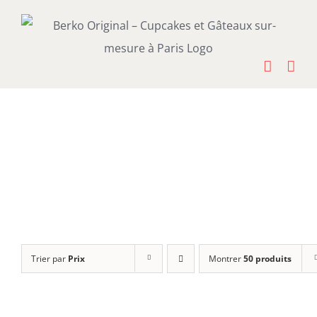
Passer
au
contenu
Trier par
Prix
Montrer
50 produits