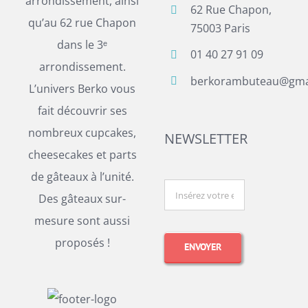
arrondissement, ainsi
62 Rue Chapon,
qu’au 62 rue Chapon
75003 Paris
dans le 3ᵉ
01 40 27 91 09
arrondissement.
berkorambuteau@gma
L’univers Berko vous
fait découvrir ses
nombreux cupcakes,
NEWSLETTER
cheesecakes et parts
de gâteaux à l’unité.
Des gâteaux sur-
mesure sont aussi
proposés !