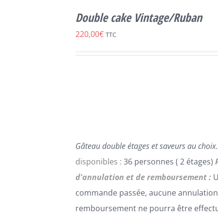
SELECT
OPTIONS
Double cake Vintage/Ruban
CE
/
DÉTAILS
PRODUIT
220,00
€
TTC
A
PLUSIEURS
VARIATIONS.
LES
OPTIONS
PEUVENT
ÊTRE
CHOISIES
SUR
LA
Gâteau double étages et saveurs au choix.
PAGE
DU
disponibles :
36 personnes ( 2 étages)
PRODUIT
d'annulation et de remboursement :
U
commande passée, aucune annulation
remboursement ne pourra être effect