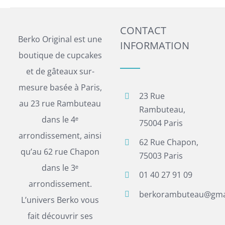
CONTACT
Berko Original est une
INFORMATION
boutique de cupcakes
et de gâteaux sur-
mesure basée à Paris,
23 Rue
au 23 rue Rambuteau
Rambuteau,
dans le 4ᵉ
75004 Paris
arrondissement, ainsi
62 Rue Chapon,
qu’au 62 rue Chapon
75003 Paris
dans le 3ᵉ
01 40 27 91 09
arrondissement.
berkorambuteau@gma
L’univers Berko vous
fait découvrir ses