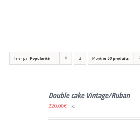
Trier par
Popularité
Montrer
50 produits
SELECT
OPTIONS
Double cake Vintage/Ruban
CE
/
DÉTAILS
PRODUIT
220,00
€
TTC
A
PLUSIEURS
VARIATIONS.
LES
OPTIONS