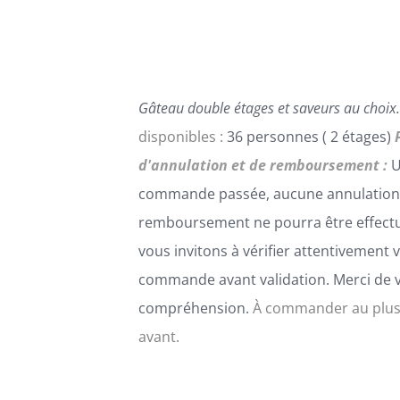
PEUVENT
ÊTRE
CHOISIES
SUR
LA
Gâteau double étages et saveurs au choix.
PAGE
DU
disponibles :
36 personnes ( 2 étages)
PRODUIT
d'annulation et de remboursement :
U
commande passée, aucune annulation
remboursement ne pourra être effect
vous invitons à vérifier attentivement 
commande avant validation. Merci de 
compréhension.
À commander au plus
avant.