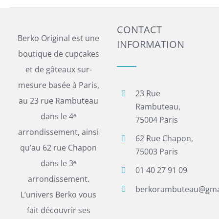
CONTACT
Berko Original est une
INFORMATION
boutique de cupcakes
et de gâteaux sur-
mesure basée à Paris,
23 Rue
au 23 rue Rambuteau
Rambuteau,
dans le 4ᵉ
75004 Paris
arrondissement, ainsi
62 Rue Chapon,
qu’au 62 rue Chapon
75003 Paris
dans le 3ᵉ
01 40 27 91 09
arrondissement.
berkorambuteau@gma
L’univers Berko vous
fait découvrir ses