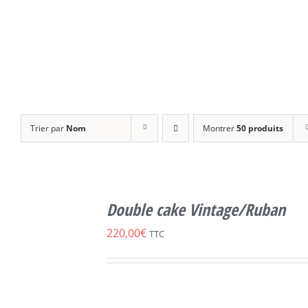
Trier par
Nom
Montrer
50 produits
SELECT
OPTIONS
Double cake Vintage/Ruban
CE
/
DÉTAILS
PRODUIT
220,00
€
TTC
A
PLUSIEURS
VARIATIONS.
LES
OPTIONS