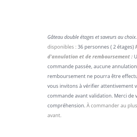
PEUVENT
ÊTRE
CHOISIES
SUR
LA
Gâteau double étages et saveurs au choix.
PAGE
DU
disponibles :
36 personnes ( 2 étages)
PRODUIT
d'annulation et de remboursement :
U
commande passée, aucune annulation
remboursement ne pourra être effect
vous invitons à vérifier attentivement 
commande avant validation. Merci de 
compréhension.
À commander au plus
avant.