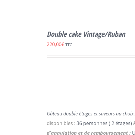
SELECT
OPTIONS
Double cake Vintage/Ruban
CE
/
DÉTAILS
PRODUIT
220,00
€
TTC
A
PLUSIEURS
VARIATIONS.
LES
OPTIONS
PEUVENT
ÊTRE
CHOISIES
SUR
LA
Gâteau double étages et saveurs au choix.
PAGE
DU
disponibles :
36 personnes ( 2 étages)
PRODUIT
d'annulation et de remboursement :
U