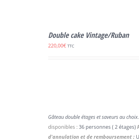
SELECT
OPTIONS
Double cake Vintage/Ruban
CE
/
DÉTAILS
PRODUIT
220,00
€
TTC
A
PLUSIEURS
VARIATIONS.
LES
OPTIONS
PEUVENT
ÊTRE
CHOISIES
SUR
LA
Gâteau double étages et saveurs au choix.
PAGE
DU
disponibles :
36 personnes ( 2 étages)
PRODUIT
d'annulation et de remboursement :
U