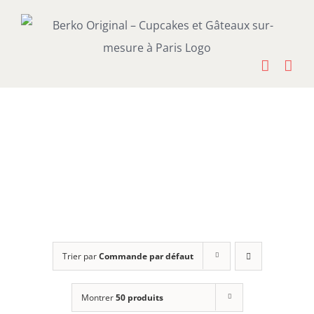
Passer
au
contenu
Trier par
Commande par défaut
Montrer
50 produits