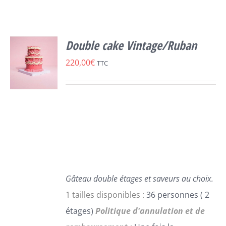
Double cake Vintage/Ruban
220,00
€
TTC
SELECT
OPTIONS
CE
/
PRODUIT
DÉTAILS
A
PLUSIEURS
VARIATIONS.
LES
Gâteau double étages et saveurs au choix.
OPTIONS
1 tailles disponibles :
36 personnes ( 2
PEUVENT
étages)
Politique d'annulation et de
ÊTRE
CHOISIES