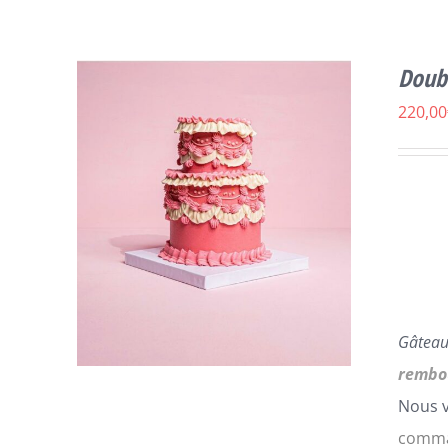
Doub
220,00
Gâteau
rembo
Nous v
comman