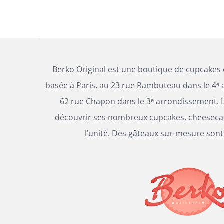
CE
SELECT OPTIONS
/
DÉTAILS
PRODUIT
A
PLUSIEURS
Berko Original est une boutique de cupcakes
VARIATIONS.
basée à Paris, au 23 rue Rambuteau dans le 4ᵉ 
LES
62 rue Chapon dans le 3ᵉ arrondissement. L
OPTIONS
PEUVENT
découvrir ses nombreux cupcakes, cheesecak
ÊTRE
l’unité. Des gâteaux sur-mesure sont
CHOISIES
SUR
LA
PAGE
DU
PRODUIT