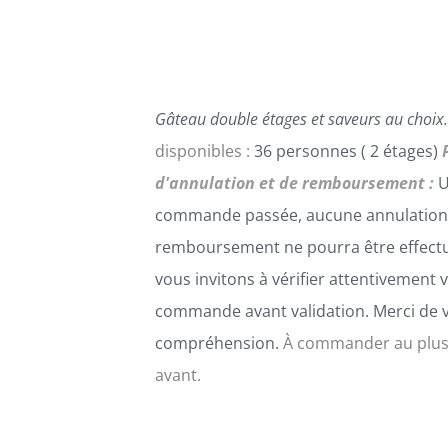
PEUVENT
ÊTRE
CHOISIES
SUR
LA
Gâteau double étages et saveurs au choix.
PAGE
DU
disponibles :
36 personnes ( 2 étages)
PRODUIT
d'annulation et de remboursement :
U
commande passée, aucune annulation
remboursement ne pourra être effect
vous invitons à vérifier attentivement 
commande avant validation. Merci de 
compréhension.
À commander au plus
avant.