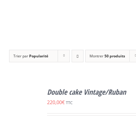
Trier par
Popularité
Montrer
50 produits
SELECT
OPTIONS
Double cake Vintage/Ruban
CE
/
DÉTAILS
PRODUIT
220,00
€
TTC
A
PLUSIEURS
VARIATIONS.
LES
OPTIONS