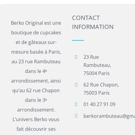
CONTACT
Berko Original est une
INFORMATION
boutique de cupcakes
et de gâteaux sur-
mesure basée à Paris,
23 Rue
au 23 rue Rambuteau
Rambuteau,
dans le 4ᵉ
75004 Paris
arrondissement, ainsi
62 Rue Chapon,
qu’au 62 rue Chapon
75003 Paris
dans le 3ᵉ
01 40 27 91 09
arrondissement.
berkorambuteau@gma
L’univers Berko vous
fait découvrir ses