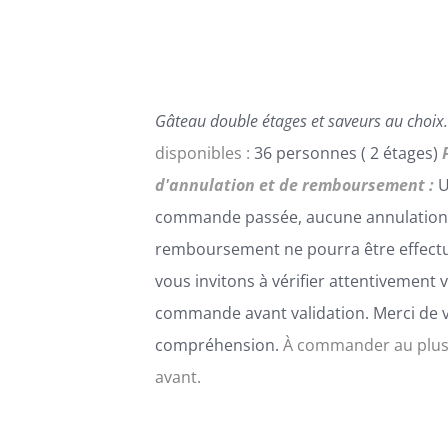
PEUVENT
ÊTRE
CHOISIES
SUR
LA
Gâteau double étages et saveurs au choix.
PAGE
DU
disponibles :
36 personnes ( 2 étages)
PRODUIT
d'annulation et de remboursement :
U
commande passée, aucune annulation
remboursement ne pourra être effect
vous invitons à vérifier attentivement 
commande avant validation. Merci de 
compréhension.
À commander au plus
avant.