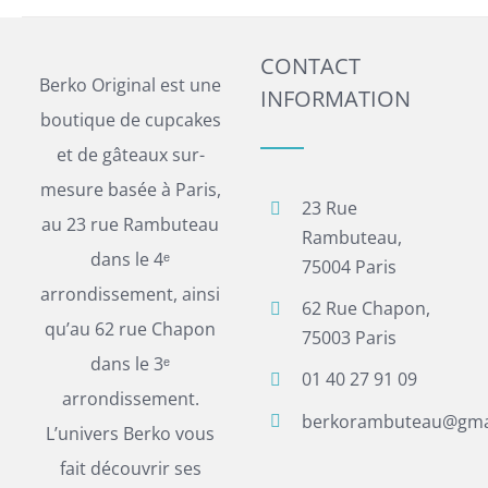
CONTACT
Berko Original est une
INFORMATION
boutique de cupcakes
et de gâteaux sur-
mesure basée à Paris,
23 Rue
au 23 rue Rambuteau
Rambuteau,
dans le 4ᵉ
75004 Paris
arrondissement, ainsi
62 Rue Chapon,
qu’au 62 rue Chapon
75003 Paris
dans le 3ᵉ
01 40 27 91 09
arrondissement.
berkorambuteau@gma
L’univers Berko vous
fait découvrir ses