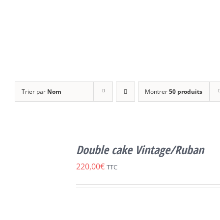
Trier par
Nom
Montrer
50 produits
SELECT
OPTIONS
Double cake Vintage/Ruban
CE
/
DÉTAILS
PRODUIT
220,00
€
TTC
A
PLUSIEURS
VARIATIONS.
LES
OPTIONS