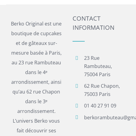
CONTACT
Berko Original est une
INFORMATION
boutique de cupcakes
et de gâteaux sur-
mesure basée à Paris,
23 Rue
au 23 rue Rambuteau
Rambuteau,
dans le 4ᵉ
75004 Paris
arrondissement, ainsi
62 Rue Chapon,
qu’au 62 rue Chapon
75003 Paris
dans le 3ᵉ
01 40 27 91 09
arrondissement.
berkorambuteau@gma
L’univers Berko vous
fait découvrir ses