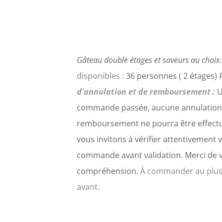
PEUVENT
ÊTRE
CHOISIES
SUR
LA
Gâteau double étages et saveurs au choix.
PAGE
DU
disponibles :
36 personnes ( 2 étages)
PRODUIT
d'annulation et de remboursement :
U
commande passée, aucune annulation
remboursement ne pourra être effect
vous invitons à vérifier attentivement 
commande avant validation. Merci de 
compréhension.
À commander au plus
avant.