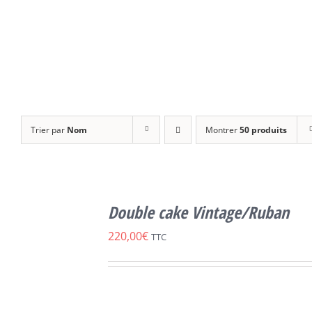
Trier par
Nom
Montrer
50 produits
SELECT
OPTIONS
Double cake Vintage/Ruban
CE
/
DÉTAILS
PRODUIT
220,00
€
TTC
A
PLUSIEURS
VARIATIONS.
LES
OPTIONS