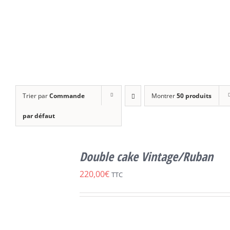
Trier par
Commande
Montrer
50 produits
par défaut
SELECT
OPTIONS
Double cake Vintage/Ruban
CE
/
DÉTAILS
PRODUIT
220,00
€
TTC
A
PLUSIEURS
VARIATIONS.
LES
OPTIONS