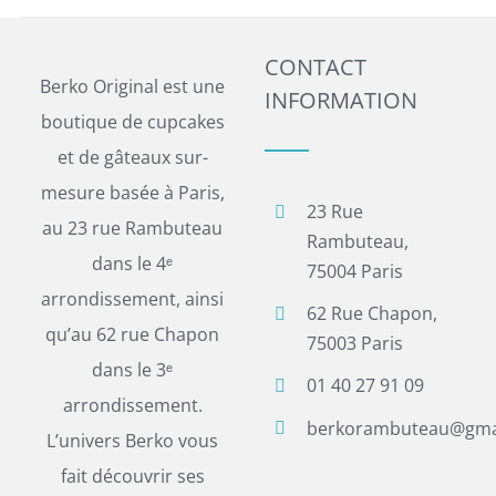
CONTACT
Berko Original est une
INFORMATION
boutique de cupcakes
et de gâteaux sur-
mesure basée à Paris,
23 Rue
au 23 rue Rambuteau
Rambuteau,
dans le 4ᵉ
75004 Paris
arrondissement, ainsi
62 Rue Chapon,
qu’au 62 rue Chapon
75003 Paris
dans le 3ᵉ
01 40 27 91 09
arrondissement.
berkorambuteau@gma
L’univers Berko vous
fait découvrir ses