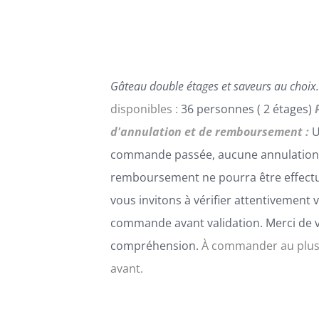
PEUVENT
ÊTRE
CHOISIES
SUR
LA
Gâteau double étages et saveurs au choix.
PAGE
DU
disponibles :
36 personnes ( 2 étages)
PRODUIT
d'annulation et de remboursement :
U
commande passée, aucune annulation
remboursement ne pourra être effect
vous invitons à vérifier attentivement 
commande avant validation. Merci de 
compréhension.
À commander au plus
avant.