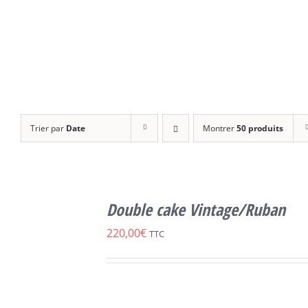
Trier par
Date
Montrer
50 produits
SELECT
OPTIONS
Double cake Vintage/Ruban
CE
/
DÉTAILS
PRODUIT
220,00
€
TTC
A
PLUSIEURS
VARIATIONS.
LES
OPTIONS