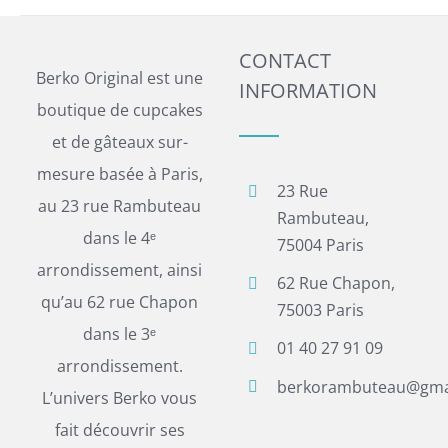
CONTACT
Berko Original est une
INFORMATION
boutique de cupcakes
et de gâteaux sur-
mesure basée à Paris,
23 Rue
au 23 rue Rambuteau
Rambuteau,
dans le 4ᵉ
75004 Paris
arrondissement, ainsi
62 Rue Chapon,
qu’au 62 rue Chapon
75003 Paris
dans le 3ᵉ
01 40 27 91 09
arrondissement.
berkorambuteau@gma
L’univers Berko vous
fait découvrir ses