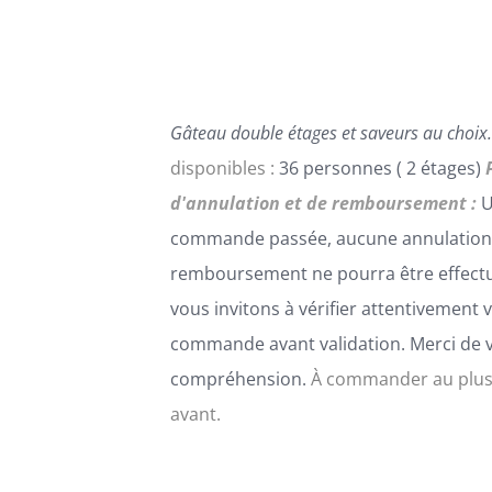
PEUVENT
ÊTRE
CHOISIES
SUR
LA
Gâteau double étages et saveurs au choix.
PAGE
DU
disponibles :
36 personnes ( 2 étages)
PRODUIT
d'annulation et de remboursement :
U
commande passée, aucune annulation
remboursement ne pourra être effect
vous invitons à vérifier attentivement 
commande avant validation. Merci de 
compréhension.
À commander au plus
avant.