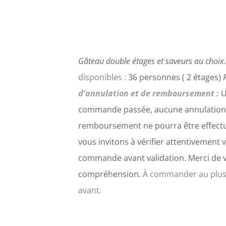
PEUVENT
ÊTRE
CHOISIES
SUR
LA
Gâteau double étages et saveurs au choix.
PAGE
DU
disponibles :
36 personnes ( 2 étages)
PRODUIT
d'annulation et de remboursement :
U
commande passée, aucune annulation
remboursement ne pourra être effect
vous invitons à vérifier attentivement 
commande avant validation. Merci de 
compréhension.
À commander au plus
avant.