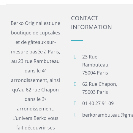
CONTACT
Berko Original est une
INFORMATION
boutique de cupcakes
et de gâteaux sur-
mesure basée à Paris,
23 Rue
au 23 rue Rambuteau
Rambuteau,
dans le 4ᵉ
75004 Paris
arrondissement, ainsi
62 Rue Chapon,
qu’au 62 rue Chapon
75003 Paris
dans le 3ᵉ
01 40 27 91 09
arrondissement.
berkorambuteau@gma
L’univers Berko vous
fait découvrir ses