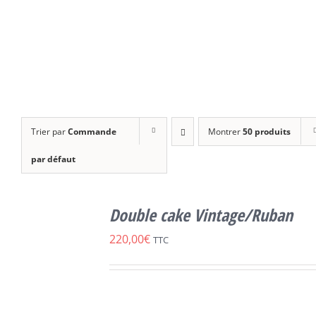
Trier par
Commande
Montrer
50 produits
par défaut
SELECT
OPTIONS
Double cake Vintage/Ruban
CE
/
DÉTAILS
PRODUIT
220,00
€
TTC
A
PLUSIEURS
VARIATIONS.
LES
OPTIONS