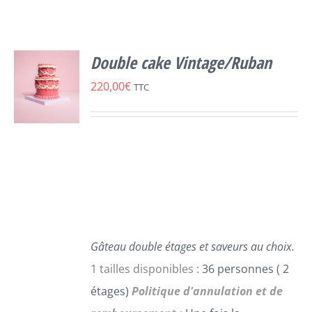
Double cake Vintage/Ruban
220,00
€
TTC
SELECT
OPTIONS
CE
/
PRODUIT
DÉTAILS
A
PLUSIEURS
VARIATIONS.
LES
Gâteau double étages et saveurs au choix.
OPTIONS
1 tailles disponibles :
36 personnes ( 2
PEUVENT
étages)
Politique d'annulation et de
ÊTRE
CHOISIES